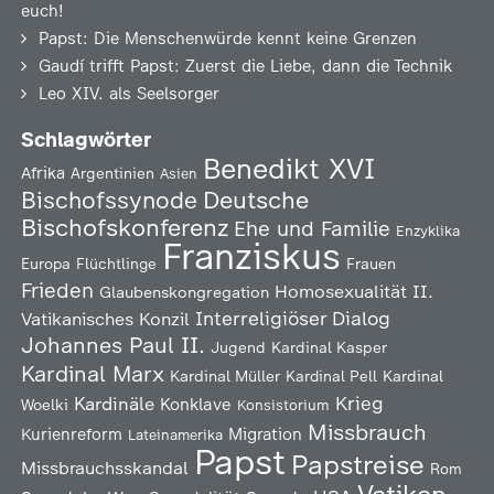
euch!
Papst: Die Menschenwürde kennt keine Grenzen
Gaudí trifft Papst: Zuerst die Liebe, dann die Technik
Leo XIV. als Seelsorger
Schlagwörter
Benedikt XVI
Afrika
Argentinien
Asien
Deutsche
Bischofssynode
Bischofskonferenz
Ehe und Familie
Enzyklika
Franziskus
Europa
Flüchtlinge
Frauen
Frieden
Homosexualität
II.
Glaubenskongregation
Interreligiöser Dialog
Vatikanisches Konzil
Johannes Paul II.
Jugend
Kardinal Kasper
Kardinal Marx
Kardinal Müller
Kardinal Pell
Kardinal
Kardinäle
Krieg
Konklave
Woelki
Konsistorium
Missbrauch
Kurienreform
Migration
Lateinamerika
Papst
Papstreise
Missbrauchsskandal
Rom