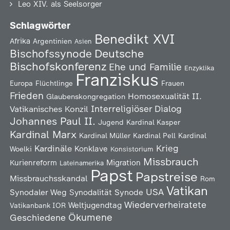
Leo XIV. als Seelsorger
Schlagwörter
Benedikt XVI
Afrika
Argentinien
Asien
Deutsche
Bischofssynode
Bischofskonferenz
Ehe und Familie
Enzyklika
Franziskus
Europa
Flüchtlinge
Frauen
Frieden
Homosexualität
II.
Glaubenskongregation
Interreligiöser Dialog
Vatikanisches Konzil
Johannes Paul II.
Jugend
Kardinal Kasper
Kardinal Marx
Kardinal Müller
Kardinal Pell
Kardinal
Kardinäle
Krieg
Konklave
Woelki
Konsistorium
Missbrauch
Kurienreform
Migration
Lateinamerika
Papst
Papstreise
Missbrauchsskandal
Rom
Vatikan
USA
Synodaler Weg
Synodalität
Synode
Wiederverheiratete
Weltjugendtag
Vatikanbank IOR
Ökumene
Geschiedene