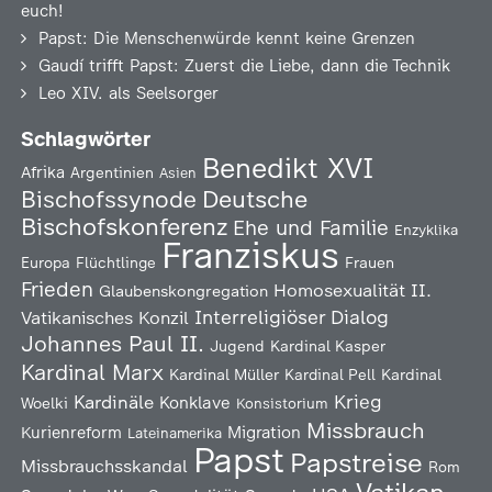
euch!
Papst: Die Menschenwürde kennt keine Grenzen
Gaudí trifft Papst: Zuerst die Liebe, dann die Technik
Leo XIV. als Seelsorger
Schlagwörter
Benedikt XVI
Afrika
Argentinien
Asien
Deutsche
Bischofssynode
Bischofskonferenz
Ehe und Familie
Enzyklika
Franziskus
Europa
Flüchtlinge
Frauen
Frieden
Homosexualität
II.
Glaubenskongregation
Interreligiöser Dialog
Vatikanisches Konzil
Johannes Paul II.
Jugend
Kardinal Kasper
Kardinal Marx
Kardinal Müller
Kardinal Pell
Kardinal
Kardinäle
Krieg
Konklave
Woelki
Konsistorium
Missbrauch
Kurienreform
Migration
Lateinamerika
Papst
Papstreise
Missbrauchsskandal
Rom