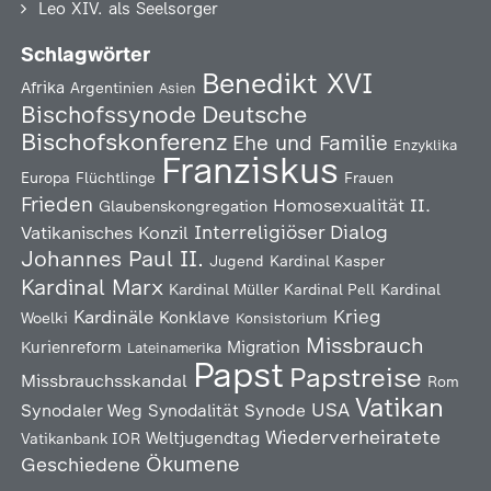
Leo XIV. als Seelsorger
Schlagwörter
Benedikt XVI
Afrika
Argentinien
Asien
Deutsche
Bischofssynode
Bischofskonferenz
Ehe und Familie
Enzyklika
Franziskus
Europa
Flüchtlinge
Frauen
Frieden
Homosexualität
II.
Glaubenskongregation
Interreligiöser Dialog
Vatikanisches Konzil
Johannes Paul II.
Jugend
Kardinal Kasper
Kardinal Marx
Kardinal Müller
Kardinal Pell
Kardinal
Kardinäle
Krieg
Konklave
Woelki
Konsistorium
Missbrauch
Kurienreform
Migration
Lateinamerika
Papst
Papstreise
Missbrauchsskandal
Rom
Vatikan
USA
Synodaler Weg
Synodalität
Synode
Wiederverheiratete
Weltjugendtag
Vatikanbank IOR
Ökumene
Geschiedene