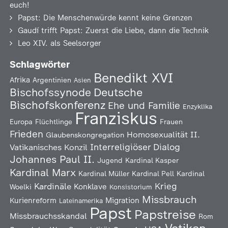
euch!
Papst: Die Menschenwürde kennt keine Grenzen
Gaudí trifft Papst: Zuerst die Liebe, dann die Technik
Leo XIV. als Seelsorger
Schlagwörter
Benedikt XVI
Afrika
Argentinien
Asien
Deutsche
Bischofssynode
Bischofskonferenz
Ehe und Familie
Enzyklika
Franziskus
Europa
Flüchtlinge
Frauen
Frieden
Homosexualität
II.
Glaubenskongregation
Interreligiöser Dialog
Vatikanisches Konzil
Johannes Paul II.
Jugend
Kardinal Kasper
Kardinal Marx
Kardinal Müller
Kardinal Pell
Kardinal
Kardinäle
Krieg
Konklave
Woelki
Konsistorium
Missbrauch
Kurienreform
Migration
Lateinamerika
Papst
Papstreise
Missbrauchsskandal
Rom