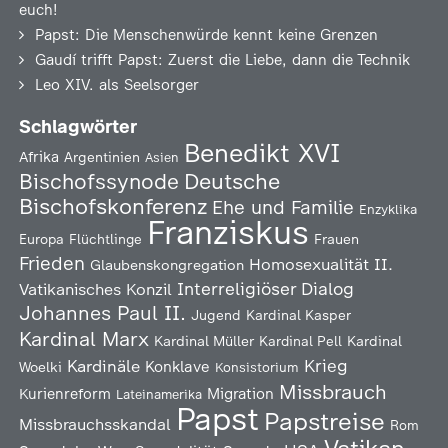
euch!
Papst: Die Menschenwürde kennt keine Grenzen
Gaudí trifft Papst: Zuerst die Liebe, dann die Technik
Leo XIV. als Seelsorger
Schlagwörter
Benedikt XVI
Afrika
Argentinien
Asien
Deutsche
Bischofssynode
Bischofskonferenz
Ehe und Familie
Enzyklika
Franziskus
Europa
Flüchtlinge
Frauen
Frieden
Homosexualität
II.
Glaubenskongregation
Interreligiöser Dialog
Vatikanisches Konzil
Johannes Paul II.
Jugend
Kardinal Kasper
Kardinal Marx
Kardinal Müller
Kardinal Pell
Kardinal
Kardinäle
Krieg
Konklave
Woelki
Konsistorium
Missbrauch
Kurienreform
Migration
Lateinamerika
Papst
Papstreise
Missbrauchsskandal
Rom