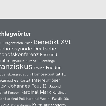
chlagwörter
Benedikt XVI
ika
Argentinien
Asien
Deutsche
schofssynode
schofskonferenz
Ehe und
milie
Enzyklika
Europa
Flüchtlinge
ranziskus
Frieden
Frauen
Homosexualität
II.
ubenskongregation
Interreligiöser
ikanisches Konzil
Johannes Paul II.
alog
Jugend
Kardinal Marx
Kardinal
dinal Kasper
Kardinäle
ler
Kardinal Pell
Kardinal Woelki
Krieg
klave
Kurienreform
Konsistorium