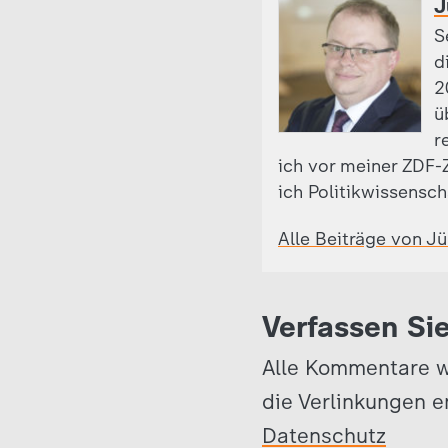
J
S
d
2
ü
r
ich vor meiner ZDF-Z
ich Politikwissensch
Alle Beiträge von J
Verfassen Si
Alle Kommentare w
die Verlinkungen e
Datenschutz