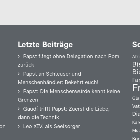
Letzte Beiträge
S
Papst fliegt ohne Delegation nach Rom
Afr
Bi
zurück
Bi
Papst an Schleuser und
Fa
Menschenhändler: Bekehrt euch!
F
Papst: Die Menschenwürde kennt keine
Gla
Grenzen
Vat
Gaudí trifft Papst: Zuerst die Liebe,
Di
dann die Technik
Kar
ion
Leo XIV. als Seelsorger
Mül
Kon