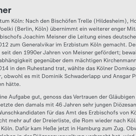
ner
tum Köln: Nach den Bischöfen Trelle (Hildesheim), 
elki (Berlin, Köln) übernimmt ein weiterer enger Mit
bischofs Joachim Meisner die Leitung eines deutsch
012 zum Generalvikar im Erzbistum Köln gemacht. Der
eit den 1990er Jahren von Meisner gefördert; bewahr
 Unabhängigkeit gegenüber dem mächtigen Kirchenmann
014 in den Ruhestand trat, wählte das Kölner Domkap
r, obwohl es mit Dominik Schwaderlapp und Ansgar P
n hätte.
ne Aufgabe gut, genoss das Vertrauen der Gläubigen 
etzte den damals mit 46 Jahren sehr jungen Diözesan
i Wunschkandidaten für das Amt des Erzbischofs von 
cht mehr auf der Dreierliste, die Rom wieder nach Köl
n Köln. Dafür kam Heße jetzt in Hamburg zum Zug. O