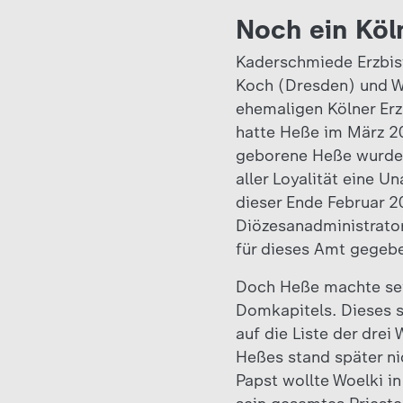
Noch ein Köl
Kaderschmiede Erzbis
Koch (Dresden) und Wo
ehemaligen Kölner Erz
hatte Heße im März 2
geborene Heße wurde s
aller Loyalität eine
dieser Ende Februar 2
Diözesanadministrato
für dieses Amt gegebe
Doch Heße machte sei
Domkapitels. Dieses s
auf die Liste der dre
Heßes stand später ni
Papst wollte Woelki i