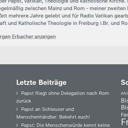
ber Papst, Vatikan, Theologie und katholische Kirche.
egelmäßig zwischen Mainz und Rom - meiner zweiten 
eit mehrere Jahre gelebt und für Radio Vatikan gearb
aft und Katholische Theologie in Freiburg i.Br. und R
ürgen Erbacher anzeigen
Letzte Beiträge
S
Papst fliegt ohne Delegation nach Rom
Afr
Bi
zurück
Bi
Papst an Schleuser und
Fa
Menschenhändler: Bekehrt euch!
F
Papst: Die Menschenwürde kennt keine