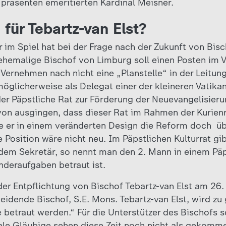
räsenten emeritierten Kardinal Meisner.
für Tebartz-van Elst?
 im Spiel hat bei der Frage nach der Zukunft von Bisc
 ehemalige Bischof von Limburg soll einen Posten im
 Vernehmen nach nicht eine „Planstelle“ in der Leitun
glicherweise als Delegat einer der kleineren Vatik
er Päpstliche Rat zur Förderung der Neuevangelisieru
von ausgingen, dass dieser Rat im Rahmen der Kurien
e er in einem veränderten Design die Reform doch ü
 Position wäre nicht neu. Im Päpstlichen Kulturrat gi
em Sekretär, so nennt man den 2. Mann in einem Päp
nderaufgaben betraut ist.
 der Entpflichtung von Bischof Tebartz-van Elst am 26
eidende Bischof, S.E. Mons. Tebartz-van Elst, wird zu
betraut werden.“ Für die Unterstützer des Bischofs sc
le Gläubige sehen diese Zeit noch nicht als gekomm