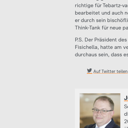
richtige für Tebartz-
bearbeitet und auch ne
er durch sein bischöfl
Think-Tank für neue pa
P.S. Der Präsident de
Fisichella, hatte am 
durchaus sein, dass e
Auf Twitter teilen
J
S
d
2