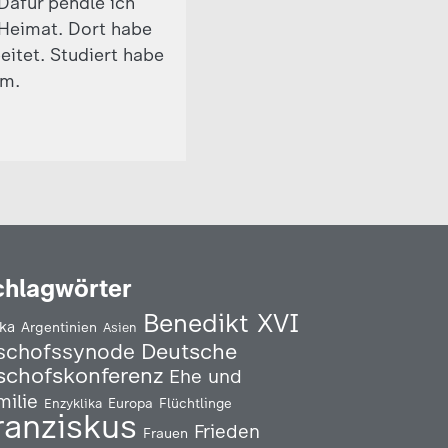
 Dafür pendle ich
Heimat. Dort habe
eitet. Studiert habe
om.
chlagwörter
Benedikt XVI
ika
Argentinien
Asien
Deutsche
schofssynode
schofskonferenz
Ehe und
milie
Enzyklika
Europa
Flüchtlinge
ranziskus
Frieden
Frauen