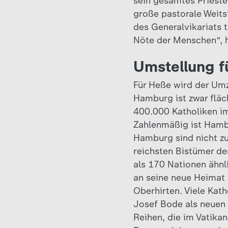
sein gesamtes Priester
große pastorale Weits
des Generalvikariats 
Nöte der Menschen“, h
Umstellung f
Für Heße wird der Um
Hamburg ist zwar fläc
400.000 Katholiken im
Zahlenmäßig ist Hambu
Hamburg sind nicht zu
reichsten Bistümer de
als 170 Nationen ähnli
an seine neue Heimat
Oberhirten. Viele Kat
Josef Bode als neuen 
Reihen, die im Vatika