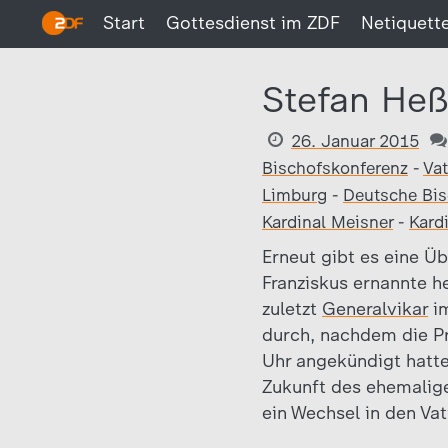
Start
Gottesdienst im ZDF
Netiquett
Stefan Heß
26. Januar 2015
Bischofskonferenz
-
Vat
Limburg
-
Deutsche Bis
Kardinal Meisner
-
Kard
Erneut gibt es eine Ü
Franziskus ernannte 
zuletzt
Generalvikar
im
durch, nachdem die Pr
Uhr angekündigt hatte
Zukunft des ehemalige
ein Wechsel in den Vat