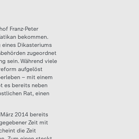
hof Franz-Peter
 Vatikan bekommen.
g eines Dikasteriums
anbehörden zugeordnet
ng sein. Während viele
reform aufgelöst
berleben – mit einem
bt es bereits neben
stlichen Rat, einen
. März 2014 bereits
 gegebener Zeit mit
heint die Zeit
en. Zum einen steckt