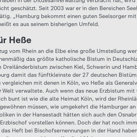
leben in der Diözesanverwaltung verbracht hat, wird e
icht geschätzt. Seit 2003 war er in den Bereichen See
tätig. „Hamburg bekommt einen guten Seelsorger mit 
eißt es aus seinem bisherigen Umfeld.
ür Heße
zug vom Rhein an die Elbe eine große Umstellung we
henmäßig das größte katholische Bistum in Deutschl
 Dreiländerbistum zwischen Kiel, Schwerin und Hambu
rg damit das fünftkleinste der 27 deutschen Bistümer
 vergleichen mit denen in Köln, wo Heße als Generalv
r Welt verwaltete. Auch wenn das neue Erzbistum mit
ch bunt ist wie die alte Heimat Köln, wird der Rheinl
 gewöhnen müssen, wie umgekehrt die Hamburger an 
holiken in der Hansestadt hätten sich auch den Osnabr
Erzbischof vorstellen können. Doch der hat noch immer
n das Heft bei Bischofsernennungen in der Hand haben