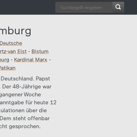
amburg
Deutsche
rtz-van Elst
-
Bistum
urg
-
Kardinal Marx
-
Vatikan
n Deutschland. Papst
 Der 48-Jährige war
rgangener Woche
kanntgabe für heute 12
ulationen über die
 Dem steht offenbar
icht gesprochen.