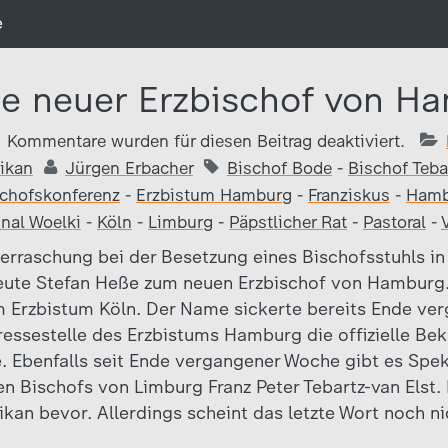
e
e neuer Erzbischof von H
Kommentare wurden für diesen Beitrag deaktiviert.
ikan
Jürgen Erbacher
Bischof Bode
-
Bischof Teba
chofskonferenz
-
Erzbistum Hamburg
-
Franziskus
-
Hamb
inal Woelki
-
Köln
-
Limburg
-
Päpstlicher Rat
-
Pastoral
-
berraschung bei der Besetzung eines Bischofsstuhls i
heute Stefan Heße zum neuen Erzbischof von Hamburg.
 Erzbistum Köln. Der Name sickerte bereits Ende ve
essestelle des Erzbistums Hamburg die offizielle Be
. Ebenfalls seit Ende vergangener Woche gibt es Spek
n Bischofs von Limburg Franz Peter Tebartz-van Elst.
ikan bevor. Allerdings scheint das letzte Wort noch n