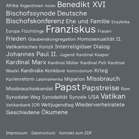
Benedikt XVI
Afrika
Argentinien
Asien
Deutsche
Bischofssynode
Bischofskonferenz
Ehe und Familie
Enzyklika
Franziskus
Europa
Flüchtlinge
Frauen
Frieden
Homosexualität
II.
Glaubenskongregation
Interreligiöser Dialog
Vatikanisches Konzil
Johannes Paul II.
Jugend
Kardinal Kasper
Kardinal Marx
Kardinal Müller
Kardinal Pell
Kardinal
Kardinäle
Krieg
Konklave
Woelki
Konsistorium
Missbrauch
Kurienreform
Migration
Lateinamerika
Papst
Papstreise
Missbrauchsskandal
Rom
Vatikan
USA
Synodaler Weg
Synodalität
Synode
Wiederverheiratete
Weltjugendtag
Vatikanbank IOR
Ökumene
Geschiedene
Impressum
Datenschutz
Kontakt zum ZDF