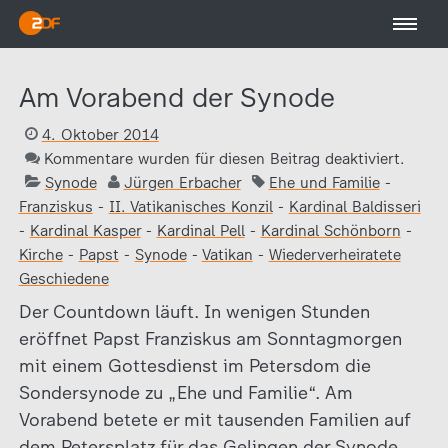
Am Vorabend der Synode
4. Oktober 2014
Kommentare wurden für diesen Beitrag deaktiviert.
Synode
Jürgen Erbacher
Ehe und Familie
-
Franziskus
-
II. Vatikanisches Konzil
-
Kardinal Baldisseri
-
Kardinal Kasper
-
Kardinal Pell
-
Kardinal Schönborn
-
Kirche
-
Papst
-
Synode
-
Vatikan
-
Wiederverheiratete
Geschiedene
Der Countdown läuft. In wenigen Stunden
eröffnet Papst Franziskus am Sonntagmorgen
mit einem Gottesdienst im Petersdom die
Sondersynode zu „Ehe und Familie“. Am
Vorabend betete er mit tausenden Familien auf
dem Petersplatz für das Gelingen der Synode.