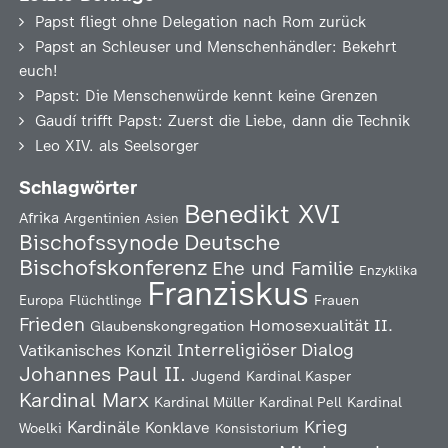
Papst fliegt ohne Delegation nach Rom zurück
Papst an Schleuser und Menschenhändler: Bekehrt
euch!
Papst: Die Menschenwürde kennt keine Grenzen
Gaudí trifft Papst: Zuerst die Liebe, dann die Technik
Leo XIV. als Seelsorger
Schlagwörter
Benedikt XVI
Afrika
Argentinien
Asien
Deutsche
Bischofssynode
Bischofskonferenz
Ehe und Familie
Enzyklika
Franziskus
Europa
Flüchtlinge
Frauen
Frieden
Homosexualität
II.
Glaubenskongregation
Interreligiöser Dialog
Vatikanisches Konzil
Johannes Paul II.
Jugend
Kardinal Kasper
Kardinal Marx
Kardinal Müller
Kardinal Pell
Kardinal
Kardinäle
Krieg
Konklave
Woelki
Konsistorium