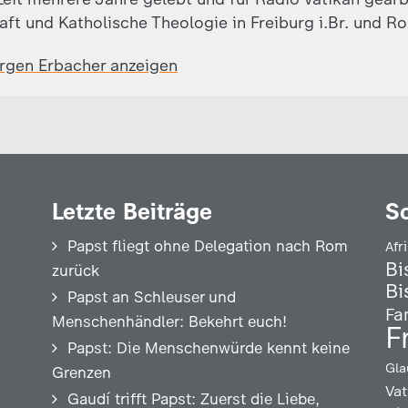
aft und Katholische Theologie in Freiburg i.Br. und R
ürgen Erbacher anzeigen
Letzte Beiträge
S
Papst fliegt ohne Delegation nach Rom
Afr
Bi
zurück
Bi
Papst an Schleuser und
Fa
Menschenhändler: Bekehrt euch!
F
Papst: Die Menschenwürde kennt keine
Gla
Grenzen
Vat
Gaudí trifft Papst: Zuerst die Liebe,