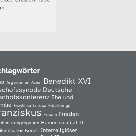
om.
chlagwörter
Benedikt XVI
ika
Argentinien
Asien
Deutsche
schofssynode
schofskonferenz
Ehe und
milie
Enzyklika
Europa
Flüchtlinge
ranziskus
Frieden
Frauen
Homosexualität
II.
ubenskongregation
Interreligiöser
ikanisches Konzil