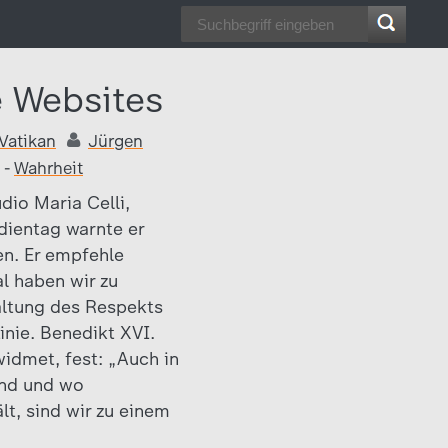
e Websites
Vatikan
Jürgen
-
Wahrheit
dio Maria Celli,
ientag warnte er
en. Er empfehle
l haben wir zu
Haltung des Respekts
Linie. Benedikt XVI.
widmet, fest: „Auch in
ind und wo
lt, sind wir zu einem