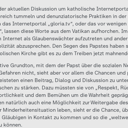
er aktuellen Diskussion um katholische Internetportal
reich tummeln und denunziatorische Praktiken in der 
a das Internetportal „gloria.tv“, oder das vor wenig
“, lassen diese Worte aus dem Vatikan aufhorchen. I
im Internet als Glaubenswächter aufzutreten und ande
lizität abzusprechen. Den Segen des Papstes haben si
lischen Kirche gibt es zu dem Treiben jetzt mahnend
itive Grundton, mit dem der Papst über die sozialen N
Gefahren nicht, sieht aber vor allem die Chancen und 
eisteten einen Beitrag, Dialog und Diskussion zu unte
schen zu stärken. Dazu müssten sie von „Respekt, Rüc
ortlichkeit und dem Bemühen um die Wahrheit geprägt
en natürlich auch eine Möglichkeit zur Weitergabe des
er Minderheitensituation leben, sieht er die Chance, üb
 Gläubigen in Kontakt zu kommen und so die „weltwe
u können.