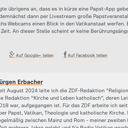
igte übrigens an, dass es in kürze eine Papst-App geb
emnächst dann per Livestream große Papstveranstal
chs Webcams einen Blick in den Vatikanstaat werfen. 
 Zeit. An dieser Stelle scheint er keine Berührungsän
Auf Google+ teilen
Auf Facebook teilen
ürgen Erbacher
eit August 2024 leite ich die ZDF-Redaktion "Religion
ie Redaktion "Kirche und Leben katholisch", deren Leite
018 war, aufgegangen ist. Für das ZDF arbeite ich sei
ber Papst, Vatikan, Theologie und katholische Kirche.
egelmäßig zwischen Mainz und Rom - meiner zweiten 
eit mehrere Jahre gelebt und für Radio Vatikan gearb