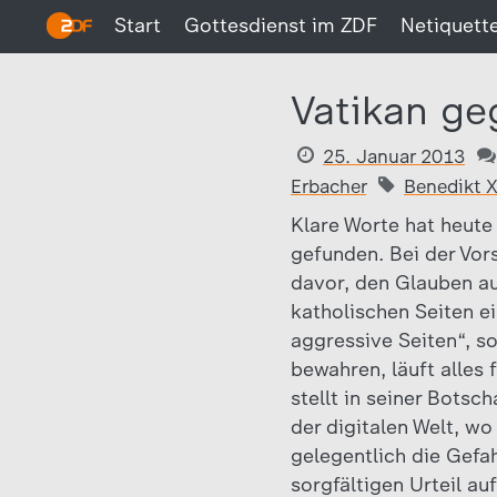
Start
Gottesdienst im ZDF
Netiquett
Vatikan ge
25. Januar 2013
Erbacher
Benedikt 
Klare Worte hat heute
gefunden. Bei der Vor
davor, den Glauben au
katholischen Seiten e
aggressive Seiten“, s
bewahren, läuft alles f
stellt in seiner Botsc
der digitalen Welt, w
gelegentlich die Gefa
sorgfältigen Urteil au