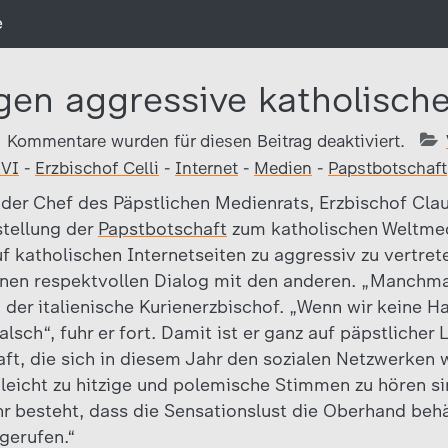
e
gen aggressive katholisch
Kommentare wurden für diesen Beitrag deaktiviert.
XVI
-
Erzbischof Celli
-
Internet
-
Medien
-
Papstbotschaft
 der Chef des Päpstlichen Medienrats, Erzbischof Clau
stellung der
Papstbotschaft
zum katholischen Weltmed
f katholischen Internetseiten zu aggressiv zu vertret
inen respektvollen Dialog mit den anderen. „Manchma
o der italienische Kurienerzbischof. „Wenn wir keine 
alsch“, fuhr er fort. Damit ist er ganz auf päpstlicher 
haft, die sich in diesem Jahr den sozialen Netzwerken 
o leicht zu hitzige und polemische Stimmen zu hören s
hr besteht, dass die Sensationslust die Oberhand behä
fgerufen.“