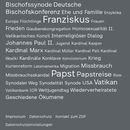
Deutsche
Bischofssynode
Bischofskonferenz
Ehe und Familie
Enzyklika
Franziskus
Europa
Flüchtlinge
Frauen
Frieden
Homosexualität
II.
Glaubenskongregation
Interreligiöser Dialog
Vatikanisches Konzil
Johannes Paul II.
Jugend
Kardinal Kasper
Kardinal Marx
Kardinal Müller
Kardinal Pell
Kardinal
Kardinäle
Krieg
Konklave
Woelki
Konsistorium
Missbrauch
Kurienreform
Migration
Lateinamerika
Papst
Papstreise
Missbrauchsskandal
Rom
Vatikan
USA
Synodaler Weg
Synodalität
Synode
Wiederverheiratete
Weltjugendtag
Vatikanbank IOR
Ökumene
Geschiedene
Impressum
Datenschutz
Kontakt zum ZDF
Datenschutzeinstellungen