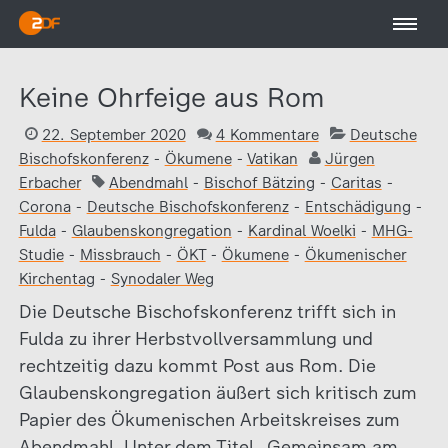
Keine Ohrfeige aus Rom
22. September 2020
4 Kommentare
Deutsche
Bischofskonferenz
-
Ökumene
-
Vatikan
Jürgen
Erbacher
Abendmahl
-
Bischof Bätzing
-
Caritas
-
Corona
-
Deutsche Bischofskonferenz
-
Entschädigung
-
Fulda
-
Glaubenskongregation
-
Kardinal Woelki
-
MHG-
Studie
-
Missbrauch
-
ÖKT
-
Ökumene
-
Ökumenischer
Kirchentag
-
Synodaler Weg
Die Deutsche Bischofskonferenz trifft sich in
Fulda zu ihrer Herbstvollversammlung und
rechtzeitig dazu kommt Post aus Rom. Die
Glaubenskongregation äußert sich kritisch zum
Papier des Ökumenischen Arbeitskreises zum
Abendmahl. Unter dem Titel „Gemeinsam am