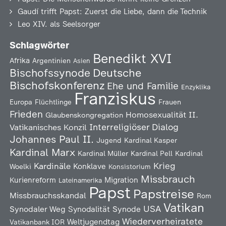
Gaudí trifft Papst: Zuerst die Liebe, dann die Technik
Leo XIV. als Seelsorger
Schlagwörter
Benedikt XVI
Afrika
Argentinien
Asien
Deutsche
Bischofssynode
Bischofskonferenz
Ehe und Familie
Enzyklika
Franziskus
Europa
Flüchtlinge
Frauen
Frieden
Homosexualität
II.
Glaubenskongregation
Interreligiöser Dialog
Vatikanisches Konzil
Johannes Paul II.
Jugend
Kardinal Kasper
Kardinal Marx
Kardinal Müller
Kardinal Pell
Kardinal
Kardinäle
Krieg
Konklave
Woelki
Konsistorium
Missbrauch
Kurienreform
Migration
Lateinamerika
Papst
Papstreise
Missbrauchsskandal
Rom
Vatikan
USA
Synodaler Weg
Synodalität
Synode
Wiederverheiratete
Weltjugendtag
Vatikanbank IOR