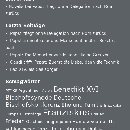
Novalis
bei
Papst fliegt ohne Delegation nach Rom
zurück
Letzte Beiträge
Papst fliegt ohne Delegation nach Rom zurück
Papst an Schleuser und Menschenhändler: Bekehrt
euch!
Papst: Die Menschenwürde kennt keine Grenzen
Gaudí trifft Papst: Zuerst die Liebe, dann die Technik
Leo XIV. als Seelsorger
Schlagwörter
Benedikt XVI
Afrika
Argentinien
Asien
Deutsche
Bischofssynode
Bischofskonferenz
Ehe und Familie
Enzyklika
Franziskus
Europa
Flüchtlinge
Frauen
Frieden
Homosexualität
II.
Glaubenskongregation
Interreligiöser Dialog
Vatikanisches Konzil