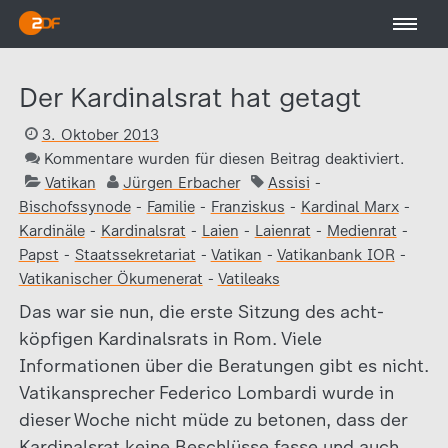
Der Kardinalsrat hat getagt
3. Oktober 2013
Kommentare wurden für diesen Beitrag deaktiviert.
Vatikan
Jürgen Erbacher
Assisi
-
Bischofssynode
-
Familie
-
Franziskus
-
Kardinal Marx
-
Kardinäle
-
Kardinalsrat
-
Laien
-
Laienrat
-
Medienrat
-
Papst
-
Staatssekretariat
-
Vatikan
-
Vatikanbank IOR
-
Vatikanischer Ökumenerat
-
Vatileaks
Das war sie nun, die erste Sitzung des acht-
köpfigen Kardinalsrats in Rom. Viele
Informationen über die Beratungen gibt es nicht.
Vatikansprecher Federico Lombardi wurde in
dieser Woche nicht müde zu betonen, dass der
Kardinalsrat keine Beschlüsse fasse und auch