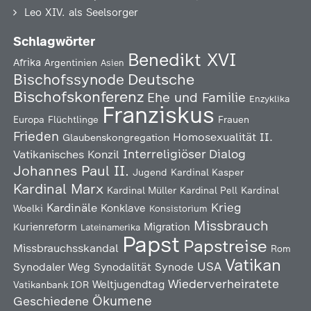
Leo XIV. als Seelsorger
Schlagwörter
Benedikt XVI
Afrika
Argentinien
Asien
Deutsche
Bischofssynode
Bischofskonferenz
Ehe und Familie
Enzyklika
Franziskus
Europa
Flüchtlinge
Frauen
Frieden
Homosexualität
II.
Glaubenskongregation
Interreligiöser Dialog
Vatikanisches Konzil
Johannes Paul II.
Jugend
Kardinal Kasper
Kardinal Marx
Kardinal Müller
Kardinal Pell
Kardinal
Kardinäle
Krieg
Konklave
Woelki
Konsistorium
Missbrauch
Kurienreform
Migration
Lateinamerika
Papst
Papstreise
Missbrauchsskandal
Rom
Vatikan
USA
Synodaler Weg
Synodalität
Synode
Wiederverheiratete
Weltjugendtag
Vatikanbank IOR
Ökumene
Geschiedene