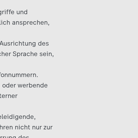
griffe und
lich ansprechen,
 Ausrichtung des
her Sprache sein,
lefonnummern.
e oder werbende
terner
eleidigende,
ren nicht nur zur
rrung des