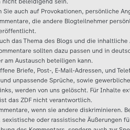
 nicht beleidigend sein.
n Sie auch auf Provokationen, persönliche An
ommentare, die andere Blogteilnehmer persön
röffentlicht.
uch das Thema des Blogs und die inhaltliche
Kommentare sollten dazu passen und in deutsc
er am Austausch beteiligen kann.
offene Briefe, Post-, E-Mail-Adressen, und Te
 und unpassende Sprüche, sowie gewerblich
inks, werden von uns gelöscht. Für Inhalte ex
ist das ZDF nicht verantwortlich.
mmentare, wenn sie andere diskriminieren. B
sexistische oder rassistische Äußerungen füh
chung des Kommentars, sondern auch zur Spe