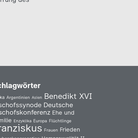
chlagwörter
Benedikt XVI
ika
Argentinien
Asien
Deutsche
schofssynode
schofskonferenz
Ehe und
milie
Enzyklika
Europa
Flüchtlinge
ranziskus
Frieden
Frauen