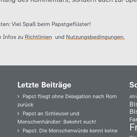
sten: Viel Spaß beim Papstgeflüster!
e Infos zu
Richtlinien
und
Nutzungsbedingungen.
Letzte Beiträge
S
Papst fliegt ohne Delegation nach Rom
Afr
Bi
zurück
Bi
Papst an Schleuser und
Fa
Menschenhändler: Bekehrt euch!
F
Papst: Die Menschenwürde kennt keine