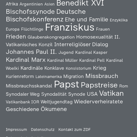
Benedikt XVI
Afrika
Argentinien
Asien
Deutsche
Bischofssynode
Bischofskonferenz
Ehe und Familie
Enzyklika
Franziskus
Europa
Flüchtlinge
Frauen
Frieden
Homosexualität
II.
Glaubenskongregation
Interreligiöser Dialog
Vatikanisches Konzil
Johannes Paul II.
Jugend
Kardinal Kasper
Kardinal Marx
Kardinal Müller
Kardinal Pell
Kardinal
Kardinäle
Krieg
Konklave
Woelki
Konsistorium
Missbrauch
Kurienreform
Migration
Lateinamerika
Papst
Papstreise
Missbrauchsskandal
Rom
Vatikan
USA
Synodaler Weg
Synodalität
Synode
Wiederverheiratete
Weltjugendtag
Vatikanbank IOR
Ökumene
Geschiedene
Impressum
Datenschutz
Kontakt zum ZDF