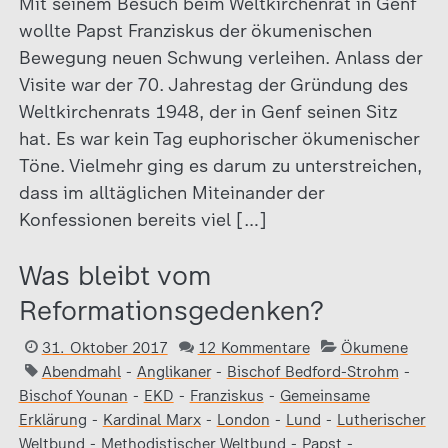
Mit seinem Besuch beim Weltkirchenrat in Genf
wollte Papst Franziskus der ökumenischen
Bewegung neuen Schwung verleihen. Anlass der
Visite war der 70. Jahrestag der Gründung des
Weltkirchenrats 1948, der in Genf seinen Sitz
hat. Es war kein Tag euphorischer ökumenischer
Töne. Vielmehr ging es darum zu unterstreichen,
dass im alltäglichen Miteinander der
Konfessionen bereits viel […]
Was bleibt vom
Reformationsgedenken?
31. Oktober 2017
12 Kommentare
Ökumene
Abendmahl
-
Anglikaner
-
Bischof Bedford-Strohm
-
Bischof Younan
-
EKD
-
Franziskus
-
Gemeinsame
Erklärung
-
Kardinal Marx
-
London
-
Lund
-
Lutherischer
Weltbund
-
Methodistischer Weltbund
-
Papst
-