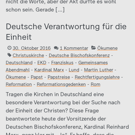
nicht die Worte, aber der Akt dürfte es wohl
schon sein. Gerade […]
Deutsche Verantwortung für die
Einheit
30. Oktober 2016
1 Kommentar
Ökumene
Christuskirche
-
Deutsche Bischofskonferenz
-
Deutschland
-
EKD
-
Franziskus
-
Gemeinsames
Abendmahl
-
Kardinal Marx
-
Lund
-
Martin Luther
-
Ökumene
-
Papst
-
Papstreise
-
Rechtfertigungslehre
-
Reformation
-
Reformationsgedenken
-
Rom
Tragen die Kirchen in Deutschland eine
besondere Verantwortung bei der Suche nach
der Einheit der Christen? Diese Frage
beantwortete heute der Vorsitzende der
Deutschen Bischofskonferenz, Kardinal Reinhard