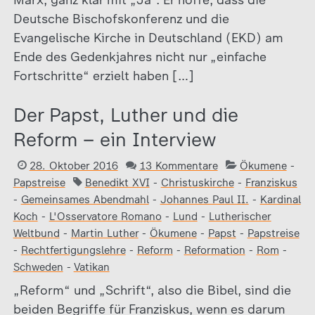
Marx, ganz klar mit „Ja“. Er hoffe, dass die
Deutsche Bischofskonferenz und die
Evangelische Kirche in Deutschland (EKD) am
Ende des Gedenkjahres nicht nur „einfache
Fortschritte“ erzielt haben […]
Der Papst, Luther und die
Reform – ein Interview
28. Oktober 2016
13 Kommentare
Ökumene
-
Papstreise
Benedikt XVI
-
Christuskirche
-
Franziskus
-
Gemeinsames Abendmahl
-
Johannes Paul II.
-
Kardinal
Koch
-
L'Osservatore Romano
-
Lund
-
Lutherischer
Weltbund
-
Martin Luther
-
Ökumene
-
Papst
-
Papstreise
-
Rechtfertigungslehre
-
Reform
-
Reformation
-
Rom
-
Schweden
-
Vatikan
„Reform“ und „Schrift“, also die Bibel, sind die
beiden Begriffe für Franziskus, wenn es darum