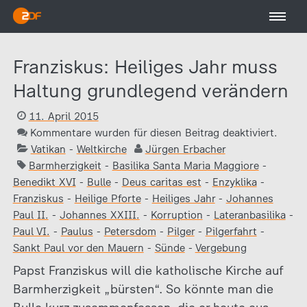
Franziskus: Heiliges Jahr muss
Haltung grundlegend verändern
11. April 2015
Kommentare wurden für diesen Beitrag deaktiviert.
Vatikan
-
Weltkirche
Jürgen Erbacher
Barmherzigkeit
-
Basilika Santa Maria Maggiore
-
Benedikt XVI
-
Bulle
-
Deus caritas est
-
Enzyklika
-
Franziskus
-
Heilige Pforte
-
Heiliges Jahr
-
Johannes
Paul II.
-
Johannes XXIII.
-
Korruption
-
Lateranbasilika
-
Paul VI.
-
Paulus
-
Petersdom
-
Pilger
-
Pilgerfahrt
-
Sankt Paul vor den Mauern
-
Sünde
-
Vergebung
Papst Franziskus will die katholische Kirche auf
Barmherzigkeit „bürsten“. So könnte man die