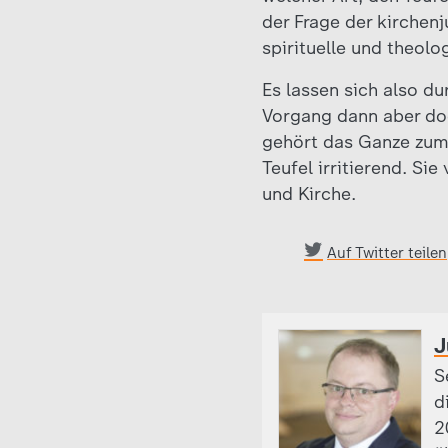
der Frage der kirchen
spirituelle und theolo
Es lassen sich also d
Vorgang dann aber doc
gehört das Ganze zum
Teufel irritierend. S
und Kirche.
Auf Twitter teilen
J
S
d
2