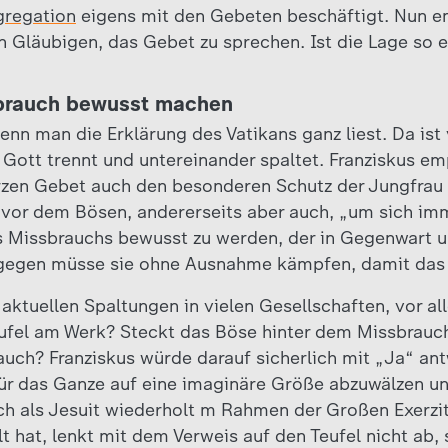
gregation
eigens mit den Gebeten beschäftigt. Nun em
n Gläubigen, das Gebet zu sprechen. Ist die Lage so e
brauch bewusst machen
enn man die Erklärung des Vatikans ganz liest. Da ist
Gott trennt und untereinander spaltet. Franziskus em
zen Gebet auch den besonderen Schutz der Jungfrau M
 vor dem Bösen, andererseits aber auch, „um sich im
es Missbrauchs bewusst zu werden, der in Gegenwart 
egen müsse sie ohne Ausnahme kämpfen, damit das B
 aktuellen Spaltungen in vielen Gesellschaften, vor al
ufel am Werk? Steckt das Böse hinter dem Missbrauch
uch? Franziskus würde darauf sicherlich mit „Ja“ ant
für das Ganze auf eine imaginäre Größe abzuwälzen un
ch als Jesuit wiederholt m Rahmen der Großen Exerzit
t hat, lenkt mit dem Verweis auf den Teufel nicht ab,