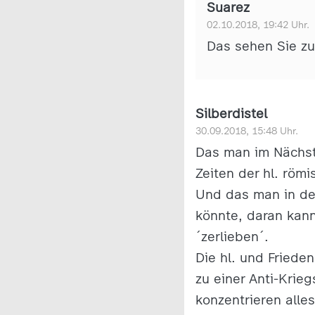
Suarez
02.10.2018, 19:42 Uhr.
Das sehen Sie zu
Silberdistel
30.09.2018, 15:48 Uhr.
Das man im Nächste
Zeiten der hl. röm
Und das man in de
könnte, daran kann
´zerlieben´.
Die hl. und Friede
zu einer Anti-Krie
konzentrieren alle