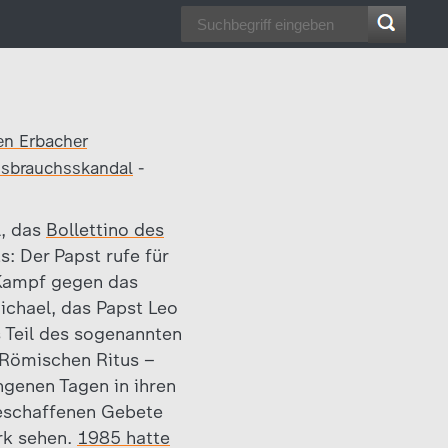
en Erbacher
sbrauchsskandal
-
l, das
Bollettino des
: Der Papst rufe für
 Kampf gegen das
ichael, das Papst Leo
 Teil des sogenannten
s Römischen Ritus –
ngenen Tagen in ihren
geschaffenen Gebete
erk sehen.
1985 hatte