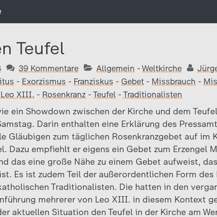
e
n Teufel
8
39 Kommentare
Allgemein
-
Weltkirche
Jürg
itus
-
Exorzismus
-
Franziskus
-
Gebet
-
Missbrauch
-
Mis
Leo XIII.
-
Rosenkranz
-
Teufel
-
Traditionalisten
 wie ein Showdown zwischen der Kirche und dem Teufe
mstag. Darin enthalten eine Erklärung des Pressamts
le Gläubigen zum täglichen Rosenkranzgebet auf im
el. Dazu empfiehlt er eigens ein Gebet zum Erzengel M
und das eine große Nähe zu einem Gebet aufweist, das
ist. Es ist zudem Teil der außerordentlichen Form de
atholischen Traditionalisten. Die hatten in den verga
Einführung mehrerer von Leo XIII. in diesem Kontext 
 der aktuellen Situation den Teufel in der Kirche am W