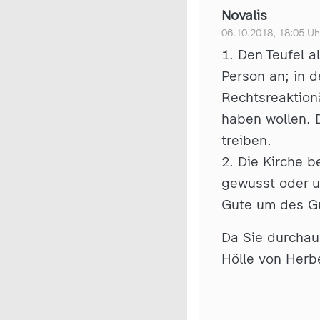
Novalis
06.10.2018, 18:05 Uh
1. Den Teufel a
Person an; in d
Rechtsreaktion
haben wollen. D
treiben.
2. Die Kirche b
gewusst oder u
Gute um des Gu
Da Sie durchaus
Hölle von Herbe