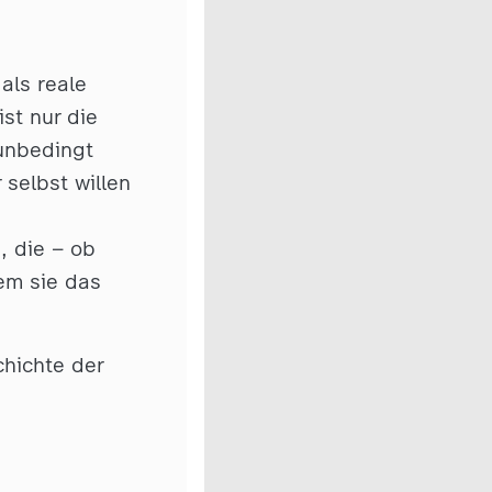
als reale
st nur die
unbedingt
selbst willen
, die – ob
em sie das
chichte der