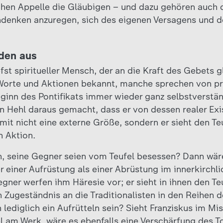
hen Appelle die Gläubigen – und dazu gehören auch d
hdenken anzuregen, sich des eigenen Versagens und d
mden aus
efst spiritueller Mensch, der an die Kraft des Gebets g
n Worte und Aktionen bekannt, manche sprechen von p
Beginn des Pontifikats immer wieder ganz selbstverstä
 Hehl daraus gemacht, dass er von dessen realer Exis
mit nicht eine externe Größe, sondern er sieht den Te
n Aktion.
n, seine Gegner seien vom Teufel besessen? Dann wäre
r einer Aufrüstung als einer Abrüstung im innerkirchl
ner werfen ihm Häresie vor; er sieht in ihnen den Te
 Zugeständnis an die Traditionalisten in den Reihen d
n lediglich ein Aufrütteln sein? Sieht Franziskus im Mi
el am Werk, wäre es ebenfalls eine Verschärfung des