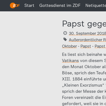
Start
Gottesdienst im ZDF
Netiquett
Papst gege
30. September 201
Außerordentlicher R
Oktober
-
Papst
-
Papst 
Es liest sich beinahe
Vatikans
von diesem Sa
den Monat Oktober al
Böse, sprich den Teuf
XIII. 1884 einführte 
„Kleinen Exorzismus“ 
sprich der Messe der k
Foren vereinzelt die 
gefordert, weil sie in