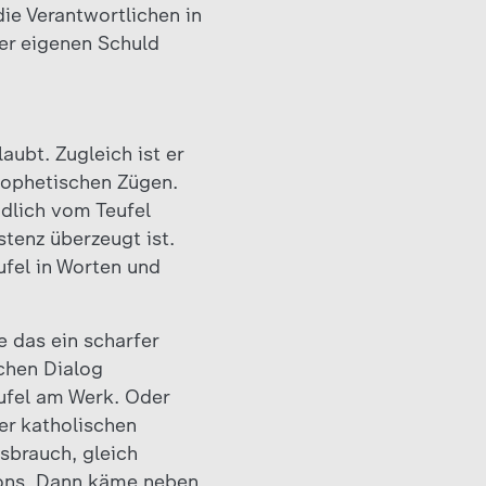
ie Verantwortlichen in
er eigenen Schuld
laubt. Zugleich ist er
rophetischen Zügen.
ndlich vom Teufel
tenz überzeugt ist.
ufel in Worten und
 das ein scharfer
ichen Dialog
ufel am Werk. Oder
er katholischen
ssbrauch, gleich
 Tons. Dann käme neben