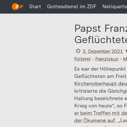
Start
Gottesdienst im ZDF
Netiquett
Papst Fran
Geflüchtet
3. Dezember 2021
Folterei
-
Franziskus
-
M
Es war der Höhepunkt 
Geflüchteten am Freit
Kirchenoberhaupt deut
kritisierte die Gleic
Haltung bezeichnete e
Krieg von heute“, so 
er beim Treffen mit d
der Ökumene auf.
„Las