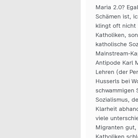
Maria 2.0? Ega
Schämen ist, ic
klingt oft nich
Katholiken, son
katholische Soz
Mainstream-Kap
Antipode Karl M
Lehren (der Pe
Husserls bei Wo
schwammigen S
Sozialismus, de
Klarheit abhan
viele unterschi
Migranten gut,
Katholiken schl