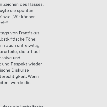
in Zeichen des Hasses.
fügte sie spontan
hinzu: „Wir können
eit“.
tags von Franziskus
bstkritische Töne:
nn auch unfreiwillig,
urteile, die oft auf
essive und
ut und Respekt wieder
tische Diskurse
Gerechtigkeit. Wenn
iten, werde die