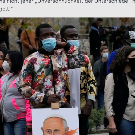
ns nicht jener „Unversöhnlichkeit der Unterschiede“ hi
elt!“