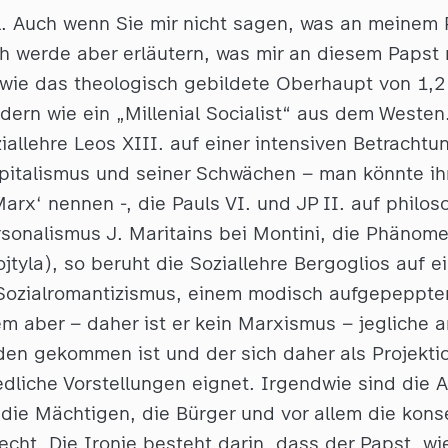
l. Auch wenn Sie mir nicht sagen, was an meinem
h werde aber erläutern, was mir an diesem Papst ni
t wie das theologisch gebildete Oberhaupt von 1,2
dern wie ein „Millenial Socialist“ aus dem Westen
iallehre Leos XIII. auf einer intensiven Betrachtu
italismus und seiner Schwächen – man könnte ih
arx‘ nennen -, die Pauls VI. und JP II. auf philo
rsonalismus J. Maritains bei Montini, die Phänom
jtyla), so beruht die Soziallehre Bergoglios auf 
ozialromantizismus, einem modisch aufgepeppte
m aber – daher ist er kein Marxismus – jegliche a
den gekommen ist und der sich daher als Projektio
edliche Vorstellungen eignet. Irgendwie sind die
 die Mächtigen, die Bürger und vor allem die kons
echt. Die Ironie besteht darin, dass der Papst, wi