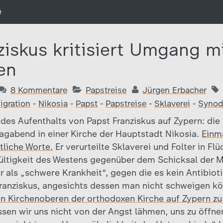
e
ziskus kritisiert Umgang m
en
8 Kommentare
Papstreise
Jürgen Erbacher
igration
-
Nikosia
-
Papst
-
Papstreise
-
Sklaverei
-
Synod
des Aufenthalts von Papst Franziskus auf Zypern: di
agabend in einer Kirche der Hauptstadt Nikosia.
Einm
liche Worte.
Er verurteilte Sklaverei und Folter in Fl
hgültigkeit des Westens gegenüber dem Schicksal der M
r als „schwere Krankheit“, gegen die es kein Antibiot
Franziskus, angesichts dessen man nicht schweigen k
en Kirchenoberen der orthodoxen Kirche auf Zypern zu
sen wir uns nicht von der Angst lähmen, uns zu öffn