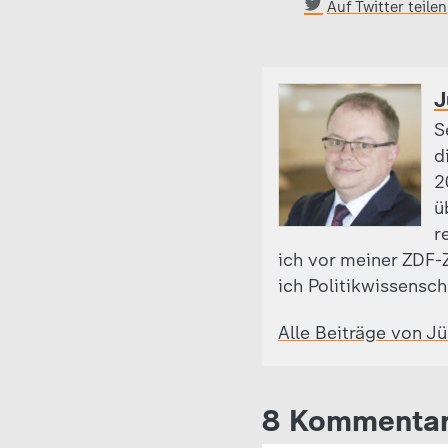
Auf Twitter teilen
J
S
d
2
ü
r
ich vor meiner ZDF-Z
ich Politikwissensch
Alle Beiträge von J
8 Kommenta