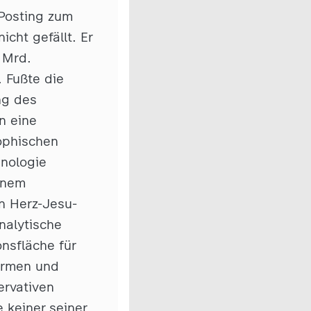
 Posting zum
cht gefällt. Er
 Mrd.
. Fußte die
ng des
n eine
sophischen
enologie
einem
n Herz-Jesu-
nalytische
nsfläche für
 Armen und
ervativen
e keiner seiner