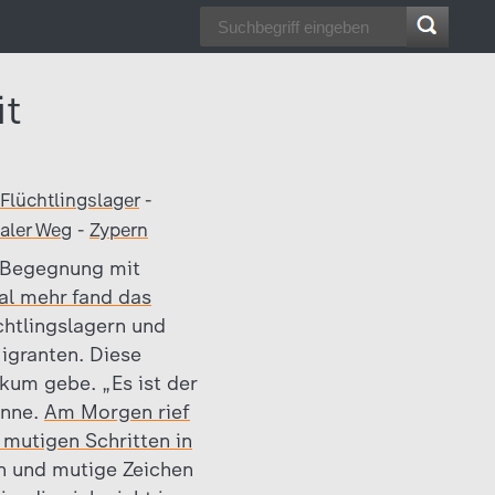
it
Flüchtlingslager
-
aler Weg
-
Zypern
e Begegnung mit
al mehr fand das
üchtlingslagern und
igranten. Diese
ikum gebe. „Es ist der
önne.
Am Morgen rief
 mutigen Schritten in
en und mutige Zeichen