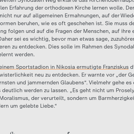
tweiten Synodalen Weg erklärte das Kirchenoberhaupt,
len Erfahrung der orthodoxen Kirche lernen wolle. Den
nicht nur auf allgemeinen Ermahnungen, auf der Wie
ormen beruhen, wie es oft geschehen ist. Sie muss 
g folgen und auf die Fragen der Menschen, auf ihre e
aher sei es wichtig, bevor man etwas sage, zuzuhören,
eren zu entdecken. Dies solle im Rahmen des Synodal
elernt werden.
einem Sportstadion in Nikosia ermutigte Franziskus
di
wisterlichkeit neu zu entdecken. Er warnte vor „der G
rnsten und jammernden Glaubens“. Vielmehr gehe es 
deutlich werden zu lassen. „Es geht nicht um Prose
Moralismus, der verurteilt, sondern um Barmherzigkei
ern um gelebte Liebe.“