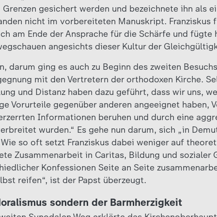
 Grenzen gesichert werden und bezeichnete ihn als e
anden nicht im vorbereiteten Manuskript. Franziskus 
sich am Ende der Ansprache für die Schärfe und fügte 
egschauen angesichts dieser Kultur der Gleichgültigk
n, darum ging es auch zu Beginn des zweiten Besuchs
gegnung mit den Vertretern der orthodoxen Kirche. Sel
lung und Distanz haben dazu geführt, dass wir uns, we
ge Vorurteile gegenüber anderen angeeignet haben, Vor
erzerrten Informationen beruhen und durch eine aggr
verbreitet wurden.“ Es gehe nun darum, sich „in Dem
 Wie so oft setzt Franziskus dabei weniger auf theore
ete Zusammenarbeit in Caritas, Bildung und sozialer 
hiedlicher Konfessionen Seite an Seite zusammenarbe
st reifen“, ist der Papst überzeugt.
Moralismus sondern der Barmherzigkeit