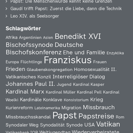
Papst: Die Menschenwürde kennt keine Grenzen
Gaudí trifft Papst: Zuerst die Liebe, dann die Technik
Leo XIV. als Seelsorger
Schlagwörter
Benedikt XVI
Afrika
Argentinien
Asien
Deutsche
Bischofssynode
Bischofskonferenz
Ehe und Familie
Enzyklika
Franziskus
Europa
Flüchtlinge
Frauen
Frieden
Homosexualität
II.
Glaubenskongregation
Interreligiöser Dialog
Vatikanisches Konzil
Johannes Paul II.
Jugend
Kardinal Kasper
Kardinal Marx
Kardinal Müller
Kardinal Pell
Kardinal
Kardinäle
Krieg
Konklave
Woelki
Konsistorium
Missbrauch
Kurienreform
Migration
Lateinamerika
Papst
Papstreise
Missbrauchsskandal
Rom
Vatikan
USA
Synodaler Weg
Synodalität
Synode
Wiederverheiratete
Weltjugendtag
Vatikanbank IOR