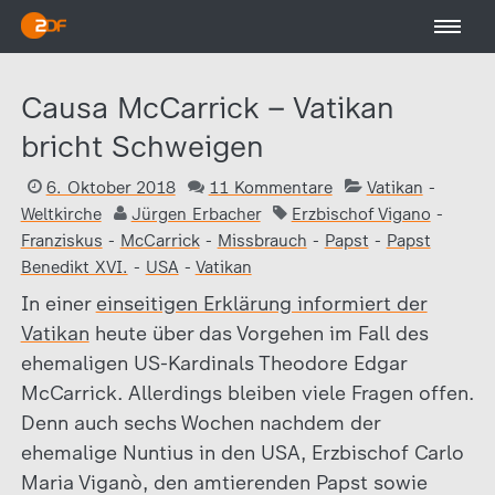
Causa McCarrick – Vatikan
bricht Schweigen
6. Oktober 2018
11 Kommentare
Vatikan
-
Weltkirche
Jürgen Erbacher
Erzbischof Vigano
-
Franziskus
-
McCarrick
-
Missbrauch
-
Papst
-
Papst
Benedikt XVI.
-
USA
-
Vatikan
In einer
einseitigen Erklärung informiert der
Vatikan
heute über das Vorgehen im Fall des
ehemaligen US-Kardinals Theodore Edgar
McCarrick. Allerdings bleiben viele Fragen offen.
Denn auch sechs Wochen nachdem der
ehemalige Nuntius in den USA, Erzbischof Carlo
Maria Viganò, den amtierenden Papst sowie