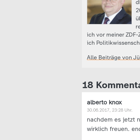
d
2
ü
r
ich vor meiner ZDF-Z
ich Politikwissensch
Alle Beiträge von J
18 Komment
alberto knox
30.06.2017, 23:28 Uhr.
nachdem es jetzt n
wirklich freuen. en