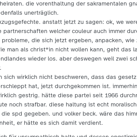
heiraten. die vorenthaltung der sakramentalen gn
edenfalls unerträglich.
kzugsgefechte. anstatt jetzt zu sagen: ok, we wer
 partnerschaften welcher couleur auch immer dur
d probleme, die sich jetzt ergeben, anpacken, wie 
die man als christ*in nicht wollen kann, geht das
ndlandes wieder los. aber deswegen weil zwei sch
.
n sich wirklich nicht beschweren, dass das gesetz
erschleppt hat, jetzt durchgekommen ist. immerhin 
rklich gestrig. hätte diese partei seit 1966 durch
te noch strafbar. diese haltung ist echt moralisch
 die spd gegeben. und volker beck. wäre das him
heit, er hätte es sich damit verdient.
 ich für unsympathisch halte und dessen engstirn