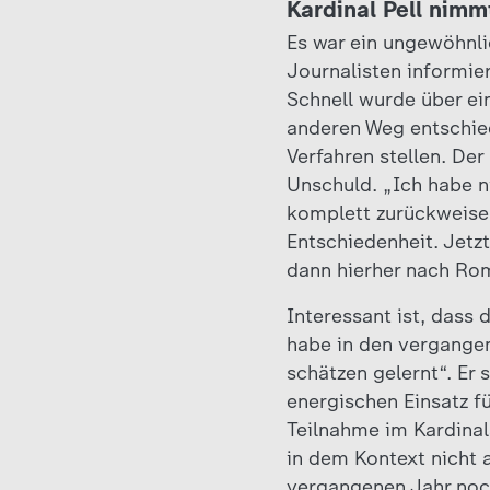
Kardinal Pell nimm
Es war ein ungewöhnli
Journalisten informie
Schnell wurde über ein
anderen Weg entschied
Verfahren stellen. De
Unschuld. „Ich habe ni
komplett zurückweise.
Entschiedenheit. Jetz
dann hierher nach Rom
Interessant ist, dass 
habe in den vergangen
schätzen gelernt“. Er
energischen Einsatz f
Teilnahme im Kardinal
in dem Kontext nicht 
vergangenen Jahr noch