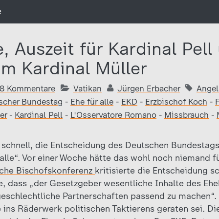
e
e, Auszeit für Kardinal Pell
m Kardinal Müller
8 Kommentare
Vatikan
Jürgen Erbacher
Angel
scher Bundestag
-
Ehe für alle
-
EKD
-
Erzbischof Koch
-
er
-
Kardinal Pell
-
L'Osservatore Romano
-
Missbrauch
-
 schnell, die Entscheidung des Deutschen Bundestags
alle“. Vor einer Woche hätte das wohl noch niemand f
che Bischofskonferenz
kritisierte die Entscheidung s
, dass „der Gesetzgeber wesentliche Inhalte des Eh
geschlechtliche Partnerschaften passend zu machen“. E
e ins Räderwerk politischen Taktierens geraten sei. D