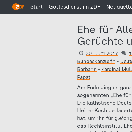
Start
Gottesdienst im ZDF
Netiquett
Ehe für All
Gerüchte u
30. Juni 2017
1
Bundeskanzlerin
-
Deut
Barbarin
-
Kardinal Müll
Papst
Am Ende ging es ganz
sogenannten „Ehe für 
Die katholische
Deuts
Heiner Koch bedauerte
hat, um ihn für gleich
das Rechtsinstitut Eh