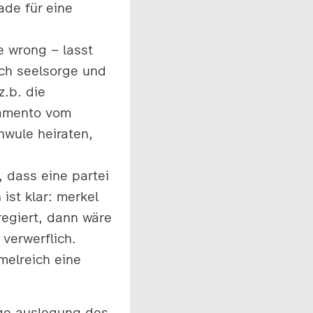
ade für eine
e wrong – lasst
ch seelsorge und
z.b. die
 lamento vom
wule heiraten,
, dass eine partei
ist klar: merkel
regiert, dann wäre
 verwerflich.
melreich eine
ige auslegung des