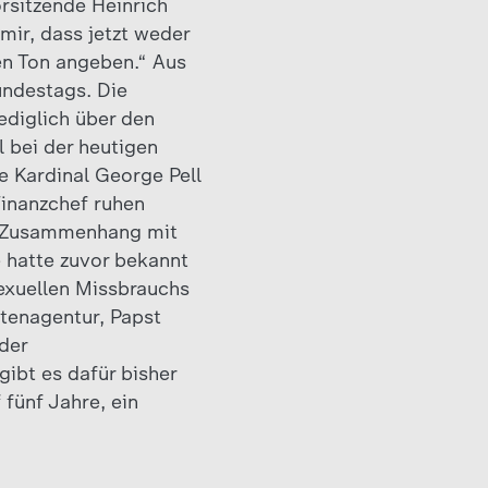
rsitzende Heinrich
mir, dass jetzt weder
en Ton angeben.“ Aus
undestags. Die
ediglich über den
 bei der heutigen
e Kardinal George Pell
Finanzchef ruhen
im Zusammenhang mit
e hatte zuvor bekannt
exuellen Missbrauchs
tenagentur, Papst
der
ibt es dafür bisher
 fünf Jahre, ein