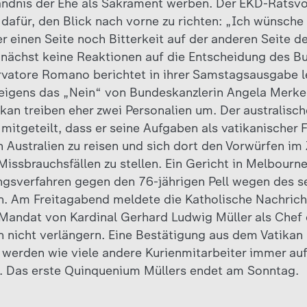
ständnis der Ehe als Sakrament werben. Der EKD-Ratsvo
afür, den Blick nach vorne zu richten: „Ich wünsche 
r einen Seite noch Bitterkeit auf der anderen Seite d
nächst keine Reaktionen auf die Entscheidung des B
rvatore Romano berichtet in ihrer Samstagsausgabe l
igens das „Nein“ von Bundeskanzlerin Angela Merkel
an treiben eher zwei Personalien um. Der australisch
mitgeteilt, dass er seine Aufgaben als vatikanischer 
 Australien zu reisen und sich dort den Vorwürfen 
Missbrauchsfällen zu stellen. Ein Gericht in Melbourn
ngsverfahren gegen den 76-jährigen Pell wegen des s
n. Am Freitagabend meldete die Katholische Nachrich
Mandat von Kardinal Gerhard Ludwig Müller als Chef 
nicht verlängern. Eine Bestätigung aus dem Vatikan g
s werden wie viele andere Kurienmitarbeiter immer auf
. Das erste Quinquenium Müllers endet am Sonntag.