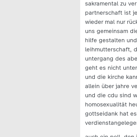
sakramental zu ver
partnerschaft ist j
wieder mal nur rüc
uns gemeinsam die
hilfe gestalten un
leihmutterschaft, 
untergang des abe
geht es nicht unter
und die kirche kan
allein über jahre v
und die cdu sind wi
homosexualität heu
gottseidank hat es
verdienstangelegen
auch ein pell, den