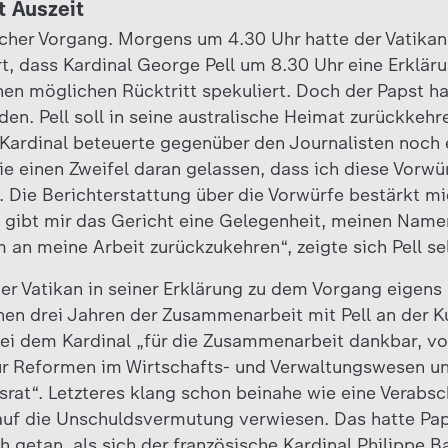
t Auszeit
cher Vorgang. Morgens um 4.30 Uhr hatte der Vatikan 
rt, dass Kardinal George Pell um 8.30 Uhr eine Erklä
en möglichen Rücktritt spekuliert. Doch der Papst hat
en. Pell soll in seine australische Heimat zurückkeh
r Kardinal beteuerte gegenüber den Journalisten noch 
e einen Zweifel daran gelassen, dass ich diese Vorwür
 Die Berichterstattung über die Vorwürfe bestärkt mi
t gibt mir das Gericht eine Gelegenheit, meinen Nam
 an meine Arbeit zurückzukehren“, zeigte sich Pell s
der Vatikan in seiner Erklärung zu dem Vorgang eigens
en drei Jahren der Zusammenarbeit mit Pell an der Ku
 sei dem Kardinal „für die Zusammenarbeit dankbar, vo
ür Reformen im Wirtschafts- und Verwaltungswesen und
srat“. Letzteres klang schon beinahe wie eine Verab
auf die Unschuldsvermutung verwiesen. Das hatte Pap
 getan, als sich der französische Kardinal Philippe B