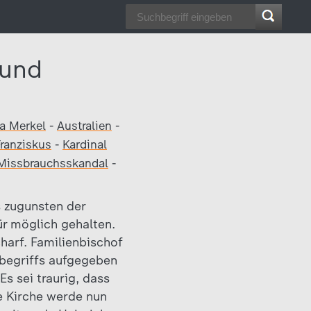
 und
a Merkel
-
Australien
-
Franziskus
-
Kardinal
Missbrauchsskandal
-
 zugunsten der
ür möglich gehalten.
charf. Familienbischof
ebegriffs aufgegeben
s sei traurig, dass
ie Kirche werde nun