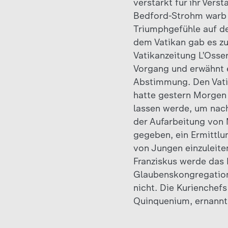
verstärkt für ihr Ver
Bedford-Strohm warb d
Triumphgefühle auf de
dem Vatikan gab es zu
Vatikanzeitung L’Osse
Vorgang und erwähnt e
Abstimmung. Den Vatik
hatte gestern Morgen 
lassen werde, um nach
der Aufarbeitung von 
gegeben, ein Ermittlu
von Jungen einzuleite
Franziskus werde das 
Glaubenskongregation 
nicht. Die Kurienchef
Quinquenium, ernannt