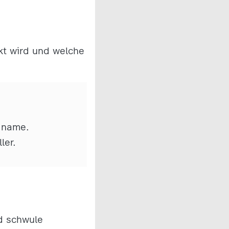
kt wird und welche
n name.
ler.
nd schwule