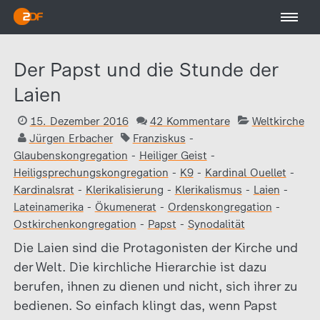
Der Papst und die Stunde der
Laien
15. Dezember 2016
42 Kommentare
Weltkirche
Jürgen Erbacher
Franziskus
-
Glaubenskongregation
-
Heiliger Geist
-
Heiligsprechungskongregation
-
K9
-
Kardinal Ouellet
-
Kardinalsrat
-
Klerikalisierung
-
Klerikalismus
-
Laien
-
Lateinamerika
-
Ökumenerat
-
Ordenskongregation
-
Ostkirchenkongregation
-
Papst
-
Synodalität
Die Laien sind die Protagonisten der Kirche und
der Welt. Die kirchliche Hierarchie ist dazu
berufen, ihnen zu dienen und nicht, sich ihrer zu
bedienen. So einfach klingt das, wenn Papst