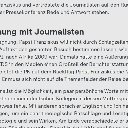
anziskus und vertröstete die Journalisten auf den Rüc
er Pressekonferenz Rede und Antwort stehen.
ung mit Journalisten
gnung. Papst Franziskus will nicht durch Schlagzeilen
Auftakt den gesamten Besuch bestimmen lassen, wie 
VI. nach Afrika 2009 war. Damals hatte eine Äußeru
S in den Medien einen Großteil der Berichterstattun
etet die PK auf dem Rückflug Papst Franziskus die Mö
 Er muss sich nicht auf die Themenfelder der Reise b
nalist die Möglichkeit, ein paar persönliche Worte mi
rte er einem deutschen Kollegen in dessen Mutterspr
was fehle. Mit anderen sprach er Englisch und ich ha
en, um ein paar theologische Ratschläge und Leseti
heologie und sein Wirken. Am Ende verabschiedete er 