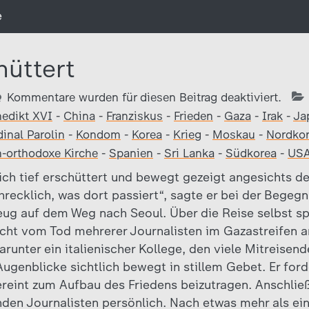
e
hüttert
Kommentare wurden für diesen Beitrag deaktiviert.
edikt XVI
-
China
-
Franziskus
-
Frieden
-
Gaza
-
Irak
-
Ja
dinal Parolin
-
Kondom
-
Korea
-
Krieg
-
Moskau
-
Nordko
-orthodoxe Kirche
-
Spanien
-
Sri Lanka
-
Südkorea
-
US
ich tief erschüttert und bewegt gezeigt angesichts de
chrecklich, was dort passiert“, sagte er bei der Begeg
eug auf dem Weg nach Seoul. Über die Reise selbst spr
icht vom Tod mehrerer Journalisten im Gazastreifen 
unter ein italienischer Kollege, den viele Mitreisend
ugenblicke sichtlich bewegt in stillem Gebet. Er ford
 vereint zum Aufbau des Friedens beizutragen. Anschli
nden Journalisten persönlich. Nach etwas mehr als ei