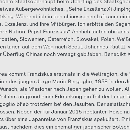
 jedem Staatsoberhaupt beim Überflug des Staatsgebi
etwas Außergewöhnliches. „Seine Exzellenz Xi Jinping
eking. Während ich in den chinesischen Luftraum eintr
 Exzellenz, und ihre Mitbürger. Ich erbitte den Segen
hre Nation. Papst Franziskus“ Ähnlich lauten übrigen
roatien, Slowenien, Österreich, Slowakei, Polen, Weiß
en lagen auf dem Weg nach Seoul. Johannes Paul II. wa
r Überflug Chinas noch versagt geblieben. Benedikt XV
rea kommt Franziskus erstmals in die Weltregion, die
ation des jungen Jorge Mario Bergoglio, 1958 in den 
 Wunsch, als Missionar nach Japan gehen zu wollen. Al
eil ihm aufgrund einer Erkrankung ein Teil der Lunge fe
oglio blieb trotzdem bei den Jesuiten. Der asiatisch
lossen. Neben der für Januar 2015 geplanten Reise na
its über eine Japanreise von Franziskus spekuliert. E
us, nachdem dies ein ehemaliger japanischer Botsch