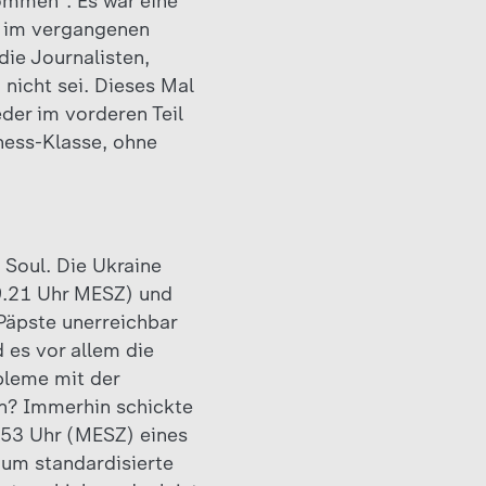
ommen“. Es war eine
o im vergangenen
die Journalisten,
nicht sei. Dieses Mal
der im vorderen Teil
ness-Klasse, ohne
 Soul. Die Ukraine
19.21 Uhr MESZ) und
 Päpste unerreichbar
 es vor allem die
bleme mit der
en? Immerhin schickte
.53 Uhr (MESZ) eines
 um standardisierte