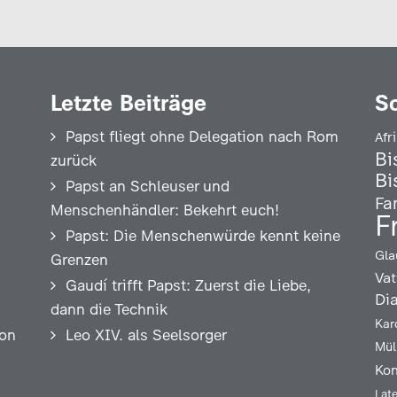
Letzte Beiträge
S
Papst fliegt ohne Delegation nach Rom
Afr
Bi
zurück
Bi
Papst an Schleuser und
Fa
Menschenhändler: Bekehrt euch!
F
Papst: Die Menschenwürde kennt keine
Gla
Grenzen
Vat
Gaudí trifft Papst: Zuerst die Liebe,
Di
dann die Technik
Kar
ion
Leo XIV. als Seelsorger
Mül
Kon
Lat