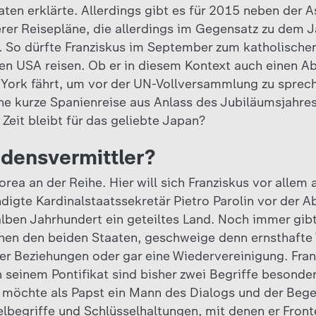
ten erklärte. Allerdings gibt es für 2015 neben der A
rer Reisepläne, die allerdings im Gegensatz zu dem J
nd. So dürfte Franziskus im September zum katholische
den USA reisen. Ob er in diesem Kontext auch einen 
ork fährt, um vor der UN-Vollversammlung zu spreche
ne kurze Spanienreise aus Anlass des Jubiläumsjahres
Zeit bleibt für das geliebte Japan?
edensvermittler?
Korea an der Reihe. Hier will sich Franziskus vor allem 
digte Kardinalstaatssekretär Pietro Parolin vor der Ab
alben Jahrhundert ein geteiltes Land. Noch immer gib
chen den beiden Staaten, geschweige denn ernsthafte
er Beziehungen oder gar eine Wiedervereinigung. Fra
In seinem Pontifikat sind bisher zwei Begriffe besond
 möchte als Papst ein Mann des Dialogs und der Bege
elbegriffe und Schlüsselhaltungen, mit denen er Fron