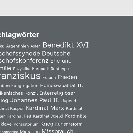
chlagwörter
Benedikt XVI
ika
Argentinien
Asien
Deutsche
schofssynode
schofskonferenz
Ehe und
milie
Enzyklika
Europa
Flüchtlinge
ranziskus
Frieden
Frauen
Homosexualität
II.
ubenskongregation
Interreligiöser
ikanisches Konzil
Johannes Paul II.
alog
Jugend
Kardinal Marx
Kardinal
dinal Kasper
Kardinäle
ler
Kardinal Pell
Kardinal Woelki
Krieg
klave
Kurienreform
Konsistorium
Missbrauch
Migration
einamerika