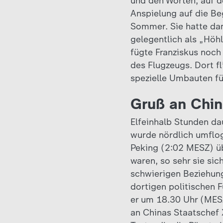
und den Worten, auf 
Anspielung auf die Be
Sommer. Sie hatte dam
gelegentlich als „Höh
fügte Franziskus noch
des Flugzeugs. Dort f
spezielle Umbauten fü
Gruß an Chi
Elfeinhalb Stunden da
wurde nördlich umflog
Peking (2:02 MESZ) üb
waren, so sehr sie si
schwierigen Beziehung
dortigen politischen 
er um 18.30 Uhr (MES
an Chinas Staatschef 