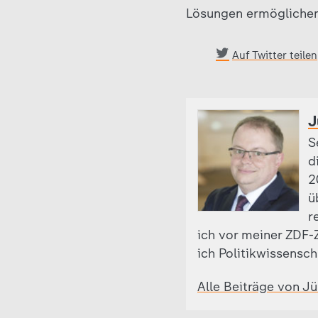
Lösungen ermögliche
Auf Twitter teilen
J
S
d
2
ü
r
ich vor meiner ZDF-Z
ich Politikwissensch
Alle Beiträge von J