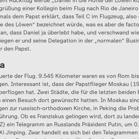
dem Rückflug werde „Daniel in die Höhle der Löwen k
grüßung einer Kollegin beim Flug nach Rio de Janeir
als dem Papst erklärt, dass Teil C im Flugzeug, also 
le des Löwen“ bezeichnet würde, was es aber de facto 
 an, dass Daniel ja überlebt habe, und verschwand wie
liegen er und seine Delegation in der „normalen“ Busi
r den Papst.
na
uerte der Flug. 9.545 Kilometer waren es von Rom bis
en. Interessant ist, dass der Papstflieger Moskau (
erflogen hat. Zwei Städte, die für die letzten beiden
ch einen Besuch dort gewünscht hatten. In Moskau sind
en zur russisch-orthodoxen Kirche, in Peking die Pro
Führung. Ob es Franziskus gelingen wird, dort zu land
Z) ein Telegramm an Russlands Präsident Putin, um 0
Xi Jinping. Zwar handelt es sich bei den Telegrammen