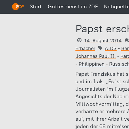
Start
Gottesdienst im ZDF
Netiquett
Papst ersc
14. August 2014
Erbacher
AIDS
-
Ben
Johannes Paul II.
-
Kar
-
Philippinen
-
Russisch
Papst Franziskus hat s
und im Irak. „Es ist s
Journalisten im Flugz
Angesichts der Nachr
Mittwochvormittag, dar
verharrte er mehrere A
auf, mit ihrer Arbeit
jeden der 68 mitreise