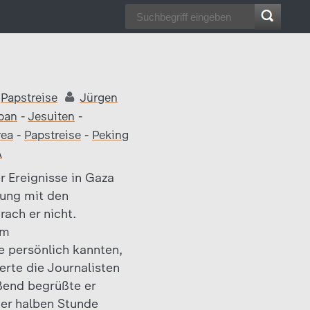
Papstreise
Jürgen
pan
-
Jesuiten
-
rea
-
Papstreise
-
Peking
A
r Ereignisse in Gaza
nung mit den
ach er nicht.
am
e persönlich kannten,
erte die Journalisten
eßend begrüßte er
ner halben Stunde