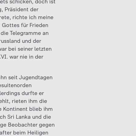
ets schicken, doch ist
, Präsident der
ete, richte ich meine
 Gottes für Frieden
s die Telegramme an
russland und der
r bei seiner letzten
I. war nie in der
 ihn seit Jugendtagen
Jesuitenorden
lerdings durfte er
hlt, rieten ihm die
e Kontinent blieb ihm
ch Sri Lanka und die
inige Beobachter gegen
after beim Heiligen