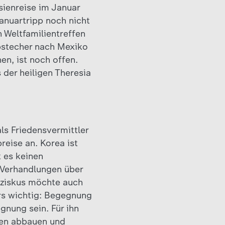
sienreise im Januar
anuartripp noch nicht
n Weltfamilientreffen
Abstecher nach Mexiko
n, ist noch offen.
 der heiligen Theresia
als Friedensvermittler
reise an. Korea ist
t es keinen
 Verhandlungen über
nziskus möchte auch
ers wichtig: Begegnung
gnung sein. Für ihn
ten abbauen und