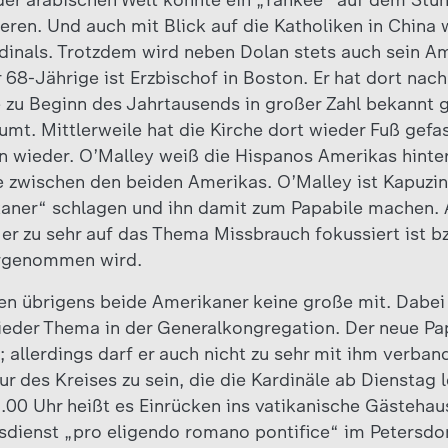
der arabischen Welt könnte ein „Yankee“ auf dem Stuhl
eren. Und auch mit Blick auf die Katholiken in China
dinals. Trotzdem wird neben Dolan stets auch sein A
 68-Jährige ist Erzbischof in Boston. Er hat dort nac
e zu Beginn des Jahrtausends in großer Zahl bekannt
mt. Mittlerweile hat die Kirche dort wieder Fuß gefas
n wieder. O’Malley weiß die Hispanos Amerikas hinter 
 zwischen den beiden Amerikas. O’Malley ist Kapuzin
aner“ schlagen und ihn damit zum Papabile machen. 
er zu sehr auf das Thema Missbrauch fokussiert ist bz
hrgenommen wird.
en übrigens beide Amerikaner keine große mit. Dabei
ieder Thema in der Generalkongregation. Der neue Pap
allerdings darf er auch nicht zu sehr mit ihm verband
r des Kreises zu sein, die die Kardinäle ab Dienstag 
7.00 Uhr heißt es Einrücken ins vatikanische Gästeha
sdienst „pro eligendo romano pontifice“ im Petersdo