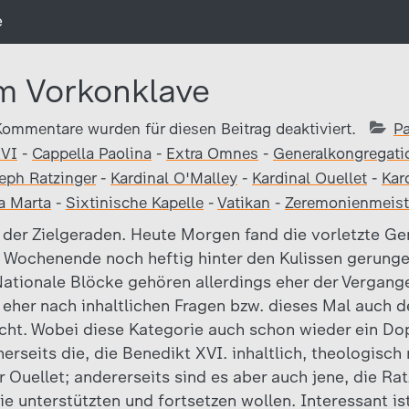
e
m Vorkonklave
Kommentare wurden für diesen Beitrag deaktiviert.
P
XVI
-
Cappella Paolina
-
Extra Omnes
-
Generalkongregati
eph Ratzinger
-
Kardinal O'Malley
-
Kardinal Ouellet
-
Kar
a Marta
-
Sixtinische Kapelle
-
Vatikan
-
Zeremonienmeist
f der Zielgeraden. Heute Morgen fand die vorletzte G
rs Wochenende noch heftig hinter den Kulissen gerung
Nationale Blöcke gehören allerdings eher der Vergang
 eher nach inhaltlichen Fragen bzw. dieses Mal auch d
icht. Wobei diese Kategorie auch schon wieder ein Dop
nerseits die, die Benedikt XVI. inhaltlich, theologisc
 Ouellet; andererseits sind es aber auch jene, die Ra
ie unterstützten und fortsetzen wollen. Interessant i