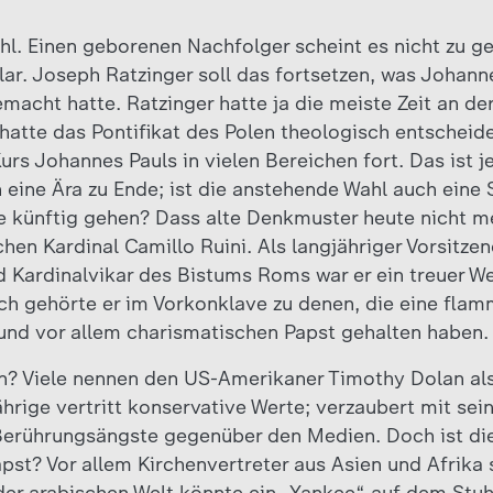
ahl. Einen geborenen Nachfolger scheint es nicht zu g
lar. Joseph Ratzinger soll das fortsetzen, was Johann
macht hatte. Ratzinger hatte ja die meiste Zeit an der
 hatte das Pontifikat des Polen theologisch entscheid
urs Johannes Pauls in vielen Bereichen fort. Das ist j
 eine Ära zu Ende; ist die anstehende Wahl auch eine
he künftig gehen? Dass alte Denkmuster heute nicht m
schen Kardinal Camillo Ruini. Als langjähriger Vorsitzen
 Kardinalvikar des Bistums Roms war er ein treuer W
ch gehörte er im Vorkonklave zu denen, die eine fla
und vor allem charismatischen Papst gehalten haben.
in? Viele nennen den US-Amerikaner Timothy Dolan al
hrige vertritt konservative Werte; verzaubert mit se
erührungsängste gegenüber den Medien. Doch ist die Z
st? Vor allem Kirchenvertreter aus Asien und Afrika 