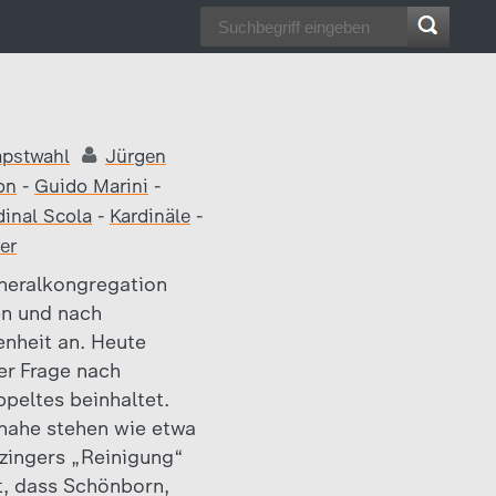
apstwahl
Jürgen
on
-
Guido Marini
-
dinal Scola
-
Kardinäle
-
er
eneralkongregation
en und nach
enheit an. Heute
er Frage nach
peltes beinhaltet.
h nahe stehen wie etwa
tzingers „Reinigung“
st, dass Schönborn,