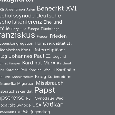
Benedikt XVI
ika
Argentinien
Asien
Deutsche
schofssynode
schofskonferenz
Ehe und
milie
Enzyklika
Europa
Flüchtlinge
ranziskus
Frieden
Frauen
Homosexualität
II.
ubenskongregation
Interreligiöser
ikanisches Konzil
Johannes Paul II.
alog
Jugend
Kardinal Marx
Kardinal
dinal Kasper
Kardinäle
ler
Kardinal Pell
Kardinal Woelki
Krieg
klave
Kurienreform
Konsistorium
Missbrauch
Migration
einamerika
Papst
ssbrauchsskandal
pstreise
Synodaler Weg
Rom
Vatikan
USA
odalität
Synode
Weltjugendtag
ikanbank IOR