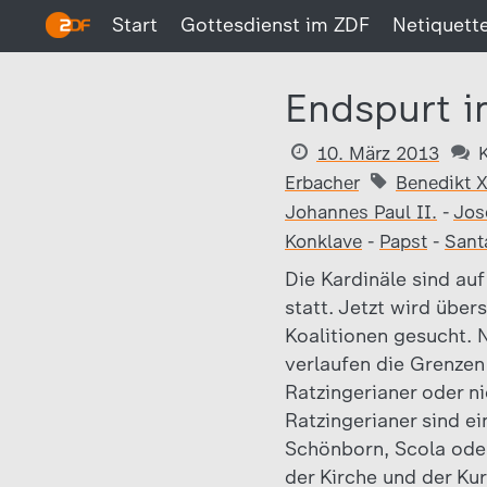
Start
Gottesdienst im ZDF
Netiquett
Endspurt i
10. März 2013
Erbacher
Benedikt 
Johannes Paul II.
-
Jos
Konklave
-
Papst
-
Sant
Die Kardinäle sind au
statt. Jetzt wird übe
Koalitionen gesucht. 
verlaufen die Grenzen
Ratzingerianer oder n
Ratzingerianer sind ei
Schönborn, Scola oder
der Kirche und der Kur