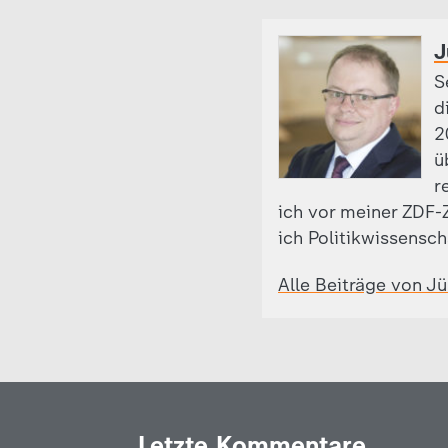
J
S
d
2
ü
r
ich vor meiner ZDF-Z
ich Politikwissensch
Alle Beiträge von J
Letzte Kommentare