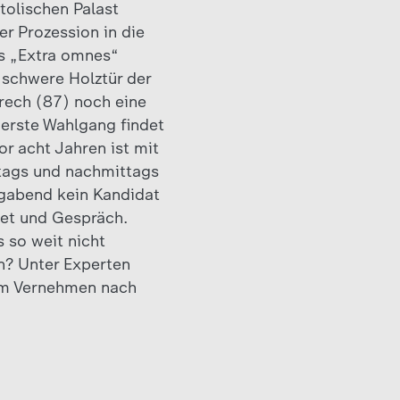
tolischen Palast
er Prozession in die
as „Extra omnes“
 schwere Holztür der
Grech (87) noch eine
 erste Wahlgang findet
r acht Jahren ist mit
tags und nachmittags
agabend kein Kandidat
bet und Gespräch.
 so weit nicht
en? Unter Experten
dem Vernehmen nach