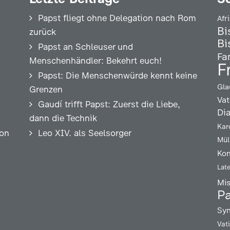
Papst fliegt ohne Delegation nach Rom
Afr
Bi
zurück
Bi
Papst an Schleuser und
Fa
Menschenhändler: Bekehrt euch!
F
Papst: Die Menschenwürde kennt keine
Gla
Grenzen
Vat
Gaudí trifft Papst: Zuerst die Liebe,
Di
dann die Technik
Kar
ion
Leo XIV. als Seelsorger
Mül
Kon
Lat
Mi
Pa
Syn
Vat