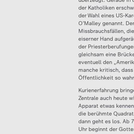
überzeugt. Gerade in 
der Katholiken erschw
der Wahl eines US-Kar
O’Malley genannt. Der
Missbrauchsfällen, di
eiserner Hand aufgeräu
der Priesterberufunge
gleichsam eine Brücke
eventuell den „Amerik
manche kritisch, dass 
Öffentlichkeit so wa
Kurienerfahrung bring
Zentrale auch heute w
Apparat etwas kennen; 
die berühmte Quadratu
dann geht es los. Ab 
Uhr beginnt der Gotte