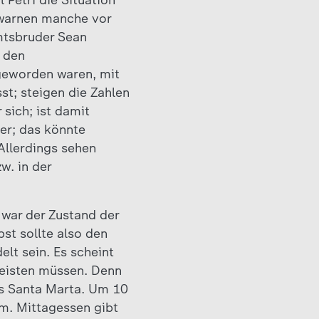
 Petri die Situation
 warnen manche vor
mtsbruder Sean
h den
 geworden waren, mit
st; steigen die Zahlen
sich; ist damit
er; das könnte
Allerdings sehen
w. in der
 war der Zustand der
st sollte also den
elt sein. Es scheint
leisten müssen. Denn
us Santa Marta. Um 10
m. Mittagessen gibt