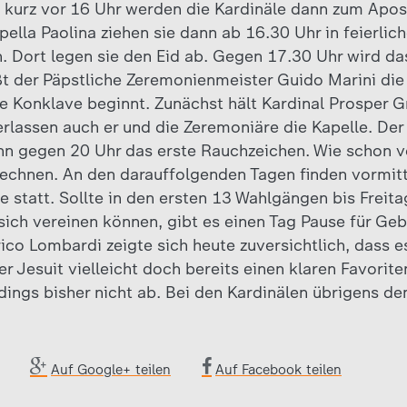
 kurz vor 16 Uhr werden die Kardinäle dann zum Apos
ella Paolina ziehen sie dann ab 16.30 Uhr in feierlich
in. Dort legen sie den Eid ab. Gegen 17.30 Uhr wird d
ßt der Päpstliche Zeremonienmeister Guido Marini die
che Konklave beginnt. Zunächst hält Kardinal Prosper 
rlassen auch er und die Zeremoniäre die Kapelle. Der
nn gegen 20 Uhr das erste Rauchzeichen. Wie schon vo
echnen. An den darauffolgenden Tagen finden vormit
e statt. Sollte in den ersten 13 Wahlgängen bis Freit
sich vereinen können, gibt es einen Tag Pause für Ge
co Lombardi zeigte sich heute zuversichtlich, dass es
r Jesuit vielleicht doch bereits einen klaren Favorit
erdings bisher nicht ab. Bei den Kardinälen übrigens 
Auf Google+ teilen
Auf Facebook teilen