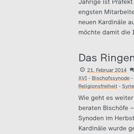
Jährige ist Präfek
engsten Mitarbeite
neuen Kardinäle au
möchte damit die I
Das Ringe
21. Februar 2014
XVI
-
Bischofssynode
Religionsfreiheit
-
Syri
Wie geht es weiter
beraten Bischöfe –
Synoden im Herbst
Kardinäle wurde ge