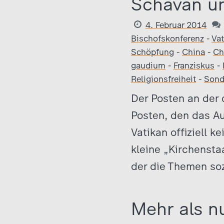
Schavan un
4. Februar 2014
Bischofskonferenz
-
Vat
Schöpfung
-
China
-
Ch
gaudium
-
Franziskus
-
Religionsfreiheit
-
Sond
Der Posten an der
Posten, den das A
Vatikan offiziell k
kleine „Kirchensta
der die Themen so
Mehr als n