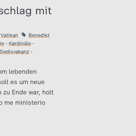
schlag mit
Vatikan
Benedikt
ie
-
Kardinäle
-
Sedisvakanz
-
Rom lebenden
soll es um neue
 zu Ende war, holt
ro me ministerio