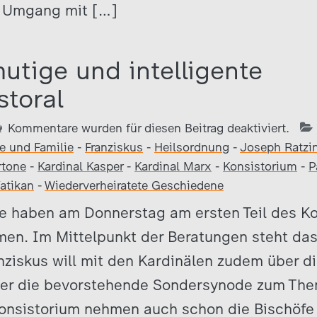
n Umgang mit […]
utige und intelligente
storal
Kommentare wurden für diesen Beitrag deaktiviert.
e und Familie
-
Franziskus
-
Heilsordnung
-
Joseph Ratzi
rtone
-
Kardinal Kasper
-
Kardinal Marx
-
Konsistorium
-
P
atikan
-
Wiederverheiratete Geschiedene
e haben am Donnerstag am ersten Teil des Ko
men. Im Mittelpunkt der Beratungen steht da
anziskus will mit den Kardinälen zudem über d
ber die bevorstehende Sondersynode zum Th
onsistorium nehmen auch schon die Bischöfe t