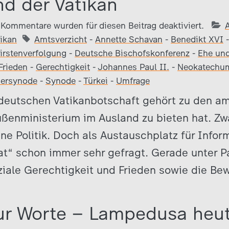
d der Vatikan
Kommentare wurden für diesen Beitrag deaktiviert.
ikan
Amtsverzicht
-
Annette Schavan
-
Benedikt XVI
irstenverfolgung
-
Deutsche Bischofskonferenz
-
Ehe und
Frieden
-
Gerechtigkeit
-
Johannes Paul II.
-
Neokatechum
ersynode
-
Synode
-
Türkei
-
Umfrage
 deutschen Vatikanbotschaft gehört zu den am
ußenministerium im Ausland zu bieten hat. Zw
eine Politik. Doch als Austauschplatz für Infor
at“ schon immer sehr gefragt. Gerade unter P
ziale Gerechtigkeit und Frieden sowie die Be
ur Worte – Lampedusa heu