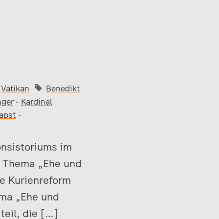
Vatikan
Benedikt
nger
-
Kardinal
apst
-
nsistoriums im
s Thema „Ehe und
ie Kurienreform
ema „Ehe und
eil, die […]