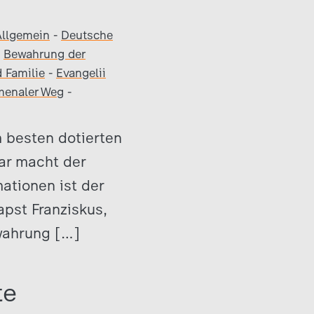
Allgemein
-
Deutsche
-
Bewahrung der
 Familie
-
Evangelii
enaler Weg
-
 besten dotierten
ar macht der
mationen ist der
apst Franziskus,
wahrung […]
te