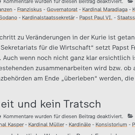
Kommentare wurden für diesen Beitrag deaktiviert.
anzen
-
Franziskus
-
Governatorat
-
Kardinal Maradiaga
-
K
 Sodano
-
Kardinalstaatssekretär
-
Papst Paul VI.
-
Staatss
chritt zu Veränderungen in der Kurie ist getan
Sekretariats für die Wirtschaft“ setzt Papst F
. Auch wenn noch nicht ganz klar ersichtlich i
estehenden zusammenarbeiten wird bzw. ob a
zbehörden am Ende „überleben“ werden, die
eit und kein Tratsch
Kommentare wurden für diesen Beitrag deaktiviert.
nal Kasper
-
Kardinal Müller
-
Kardinäle
-
Konsistorium
-
P