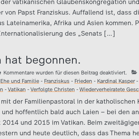
t der vatikanischen Glaubenskongregation und
r von Papst Franziskus. Auffallend ist, dass d
s Lateinamerika, Afrika und Asien kommen. P
nternationalisierung des „Senats […]
n hat begonnen.
Kommentare wurden für diesen Beitrag deaktiviert.
-
Ehe und Familie
-
Franziskus
-
Frieden
-
Kardinal Kasper
en
-
Vatikan
-
Verfolgte Christen
-
Wiederverheiratete Ges
 mit der Familienpastoral in der katholischen
 und hoffentlich bald auch Laien – bei den 
 2014 und 2015 im Vatikan. Beim zweitägige
stern und heute deutlich, dass das Thema hei