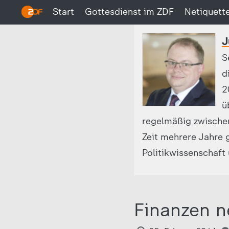
Start
Gottesdienst im ZDF
Netiquett
J
S
d
2
ü
regelmäßig zwischen
Zeit mehrere Jahre g
Politikwissenschaft 
Finanzen n