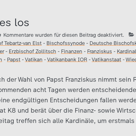
es los
Kommentare wurden für diesen Beitrag deaktiviert.
f Tebartz-van Elst
-
Bischofssynode
-
Deutsche Bischofs
er
-
Erzbischof Zollitsch
-
Finanzen
-
Franziskus
-
Kardina
m
-
Papst
-
Vatikan
-
Vatikanbank IOR
-
Vatikanstaat
-
Wied
ch der Wahl von Papst Franziskus nimmt sein 
 kommenden acht Tagen werden entscheidende 
ine endgültigen Entscheidungen fallen werde
rat K8 und berät über die Finanz- sowie Wirts
itag treffen sich alle Kardinäle, um erstmals