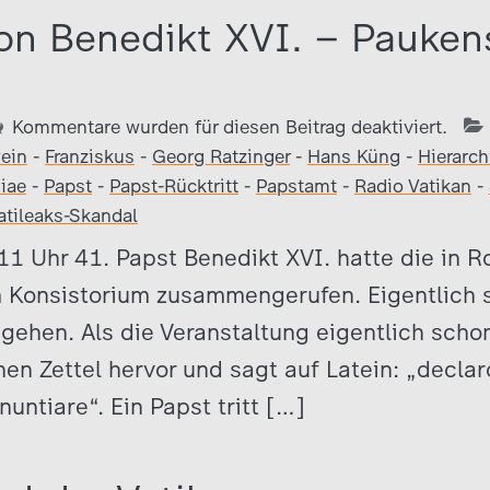
von Benedikt XVI. – Pauken
Kommentare wurden für diesen Beitrag deaktiviert.
ein
-
Franziskus
-
Georg Ratzinger
-
Hans Küng
-
Hierarch
iae
-
Papst
-
Papst-Rücktritt
-
Papstamt
-
Radio Vatikan
-
atileaks-Skandal
11 Uhr 41. Papst Benedikt XVI. hatte die in 
m Konsistorium zusammengerufen. Eigentlich 
 gehen. Als die Veranstaltung eigentlich schon
nen Zettel hervor und sagt auf Latein: „decla
untiare“. Ein Papst tritt […]