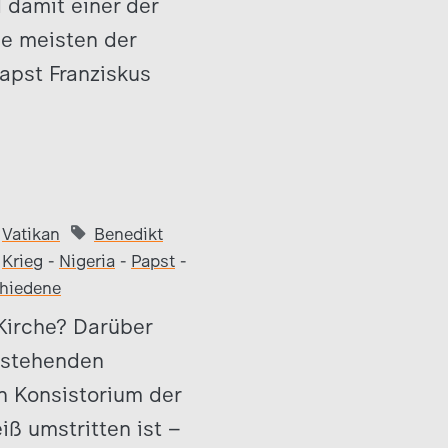
 damit einer der
ie meisten der
apst Franziskus
Vatikan
Benedikt
-
Krieg
-
Nigeria
-
Papst
-
chiedene
 Kirche? Darüber
anstehenden
n Konsistorium der
ß umstritten ist –