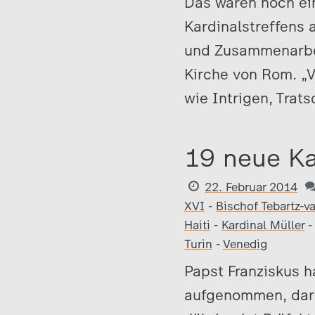
Das waren noch ei
Kardinalstreffens a
und Zusammenarbeit
Kirche von Rom. „
wie Intrigen, Trat
19 neue Ka
22. Februar 2014
XVI
-
Bischof Tebartz-va
Haiti
-
Kardinal Müller
Turin
-
Venedig
Papst Franziskus h
aufgenommen, daru