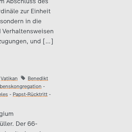
um Abschluss des
dinäle zur Einheit
 sondern in die
d Verhaltensweisen
rzugungen, und […]
Vatikan
Benedikt
benskongregation
-
eles
-
Papst-Rücktritt
-
egium
ler. Der 66-