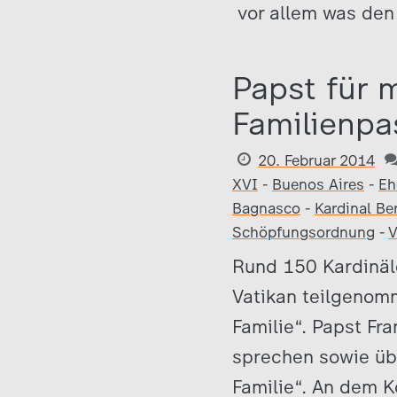
vor allem was de
Papst für m
Familienpa
20. Februar 2014
XVI
-
Buenos Aires
-
Eh
Bagnasco
-
Kardinal Be
Schöpfungsordnung
-
V
Rund 150 Kardinäl
Vatikan teilgenom
Familie“. Papst Fr
sprechen sowie ü
Familie“. An dem K