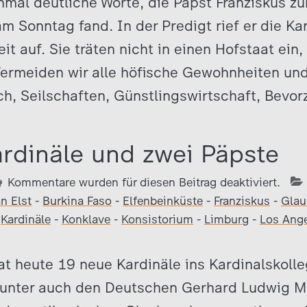
nmal deutliche Worte, die Papst Franziskus z
m Sonntag fand. In der Predigt rief er die Kar
 auf. Sie träten nicht in einen Hofstaat ein,
Vermeiden wir alle höfische Gewohnheiten un
sch, Seilschaften, Günstlingswirtschaft, Bevo
rdinäle und zwei Päpste
Kommentare wurden für diesen Beitrag deaktiviert.
n Elst
-
Burkina Faso
-
Elfenbeinküste
-
Franziskus
-
Glau
-
Kardinäle
-
Konklave
-
Konsistorium
-
Limburg
-
Los Ang
at heute 19 neue Kardinäle ins Kardinalskoll
nter auch den Deutschen Gerhard Ludwig Mül