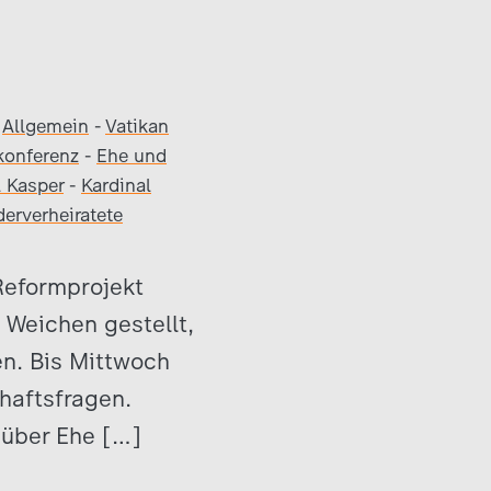
Allgemein
-
Vatikan
konferenz
-
Ehe und
l Kasper
-
Kardinal
erverheiratete
Reformprojekt
Weichen gestellt,
n. Bis Mittwoch
chaftsfragen.
 über Ehe […]