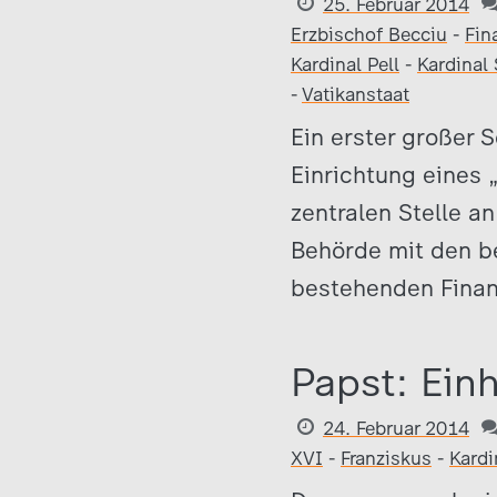
25. Februar 2014
Erzbischof Becciu
-
Fin
Kardinal Pell
-
Kardinal
-
Vatikanstaat
Ein erster großer S
Einrichtung eines „
zentralen Stelle an
Behörde mit den b
bestehenden Finan
Papst: Einh
24. Februar 2014
XVI
-
Franziskus
-
Kardi